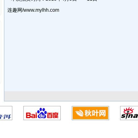
连趣网/www.mylhh.com