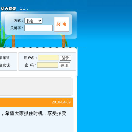
方式：
关键字：
家频道
用户名：
趣发现
密 码：
2010-04-09
拍，希望大家抓住时机，享受拍卖