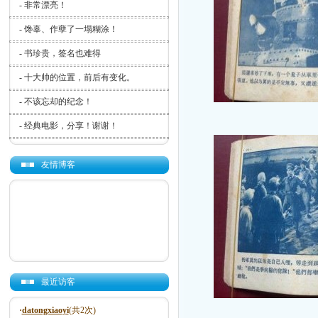
-
非常漂亮！
-
馋辜、作孽了一塌糊涂！
-
书珍贵，签名也难得
-
十大帅的位置，前后有变化。
-
不该忘却的纪念！
-
经典电影，分享！谢谢！
友情博客
最近访客
·
datongxiaoyi
(共2次)