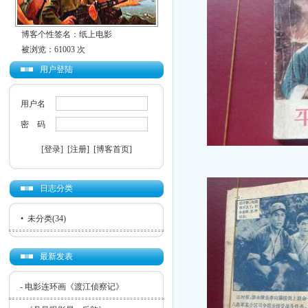
博客个性签名：纸上电影
被浏览：61003 次
用户登陆
用户名
密 码
[登录]
[注册]
[博客首页]
日志分类
•
未分类
(34)
最新发表
-
电影连环画《渡江侦察记》