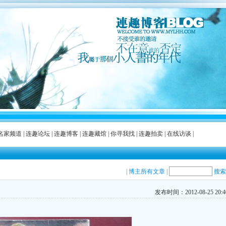
名家频道
|
连趣论坛
|
连趣博客
|
连趣藏馆
|
你寻我找
|
连趣拍卖
|
在线访谈
|
|
博主所有文章
|
搜索
发布时间：2012-08-25 20:40