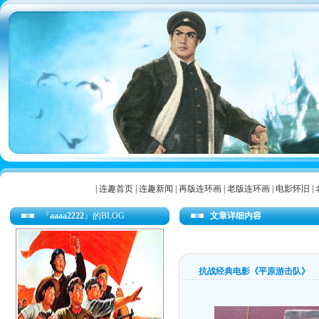
|
连趣首页
|
连趣新闻
|
再版连环画
|
老版连环画
|
电影怀旧
|
『
aaaa2222
』的BLOG
文章详细内容
抗战经典电影《平原游击队》