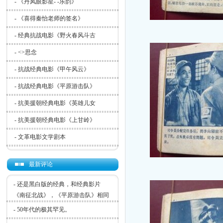
-
《丹凤眼影星- -乐韵》
-
《喜得秦怡老师的签名》
-
经典抗战电影《野火春风斗古
-
<>思念
-
抗战经典电影《甲午风云》
-
抗战经典电影《平原游击队》
-
抗美援朝经典电影《英雄儿女
-
抗美援朝经典电影《上甘岭》
-
文革电影文学剧本
最新评论
-
还是黑白版的经典，和经典影片
《南征北战》，《平原游击队》相同
-
50年代的极其罕见。