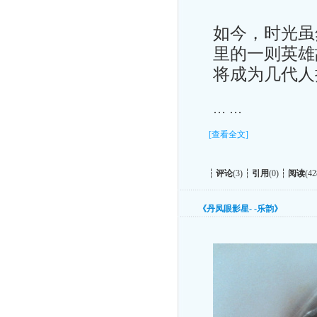
如今，时光虽
里的一则英雄
将成为几代人
… …
[查看全文]
┆
评论
(3) ┆
引用
(0) ┆
阅读
(42
《丹凤眼影星- -乐韵》