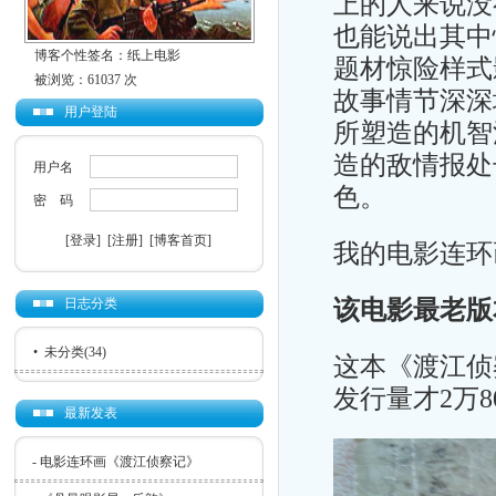
上的人来说没
也能说出其中
博客个性签名：纸上电影
题材惊险样式
被浏览：61037 次
故事情节深深
用户登陆
所塑造的机智
造的敌情报处
用户名
色。
密 码
[登录]
[注册]
[博客首页]
我的电影连环
该电影最老版
日志分类
•
未分类
(34)
这本《渡江侦
发行量才2万8
最新发表
-
电影连环画《渡江侦察记》