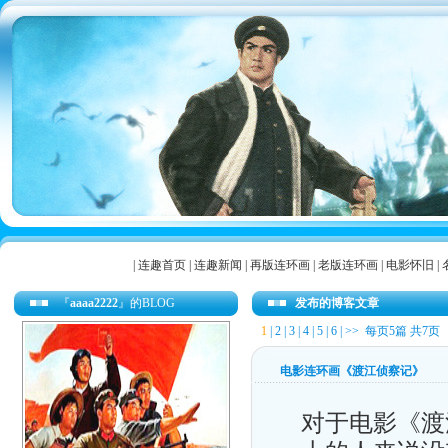
|
连趣首页
|
连趣新闻
|
再版连环画
|
老版连环画
|
电影怀旧
|
『
aaaa2222
』的BLOG
发布的博客文章
1
|
2
|
3
|
4
|
5
|
6
|
>>
每页5篇 共7页
电影连环画《渡江侦察记》
对于电影《渡