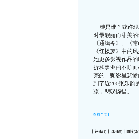
她是谁？或许现在
时最靓丽而甜美的
《通缉令》、《南
《红楼梦》中的凤
她更多影视作品的
折和事业的不顺而
亮的一颗影星悲惨
到了近200张乐
凉，悲叹惋惜。
… …
[查看全文]
┆
评论
(1) ┆
引用
(0) ┆
阅读
(28