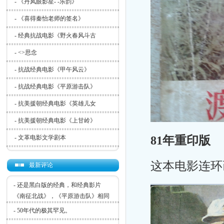
-
《丹凤眼影星- -乐韵》
-
《喜得秦怡老师的签名》
-
经典抗战电影《野火春风斗古
-
<>思念
-
抗战经典电影《甲午风云》
-
抗战经典电影《平原游击队》
-
抗美援朝经典电影《英雄儿女
-
抗美援朝经典电影《上甘岭》
81年重印版
-
文革电影文学剧本
这本电影连环画
最新评论
-
还是黑白版的经典，和经典影片
《南征北战》，《平原游击队》相同
-
50年代的极其罕见。