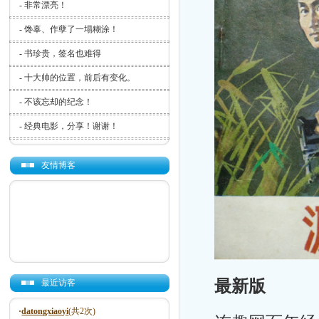
-
非常漂亮！
-
馋辜、作孽了一塌糊涂！
-
书珍贵，签名也难得
-
十大帅的位置，前后有变化。
-
不该忘却的纪念！
-
经典电影，分享！谢谢！
友情博客
最新版
最近访客
·
datongxiaoyi
(共2次)