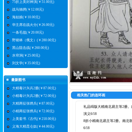
75折上美封神演(￥51.00元)
战马驰骋(￥12.00元)
海姑娘(￥10.00元)
华主席在战火分(￥26.00元)
一条毛毯(￥20.00元)
野猪林（俄文）(￥280.00元)
黑山阻击战(￥260.00元)
水帘洞(￥25.00元)
刘文学(￥35.00元)
最新图书
大精毒计兴兵2册(￥87.00元)
相关热门的连环画
小精毒计兴兵2册(￥72.00元)
大精两征张绣兵(￥87.00元)
礼品绢版大精南北易主等2册。
小精两征张绣兵(￥72.00元)
演义6/18
上美套书《古代(￥218.00元)
8折小精南北易主等2册。南北
义海大精昆仑奴(￥44.00元)
6/18