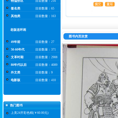
特溢价区
目前数量：216
签名类
目前数量：65
其他类
目前数量：163
老版连环画
图书内页欣赏
49年前
目前数量：27
50-60年代
目前数量：371
文革时期
目前数量：2908
80年代以后
目前数量：4089
外文类
目前数量：9
电影版
目前数量：410
热门图书
上美24开彩色精(￥60.00元)