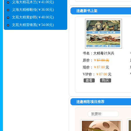
义海大精花木兰(￥41.00元)
义海大精柳毅传(￥36.00元)
连趣新书上架
文苑大精黄妙郎(￥48.00元)
文苑大精雷锋黑(￥54.00元)
书名：
大精毒计兴兵
原价：
￥
87.00 元
现价：
￥87.00
元
VIP价：
￥87.00
元
连趣精彩项目推荐