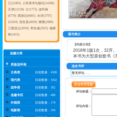
江(22495)
人民美术出版社(14506)
天津(12139)
1(11775)
连环画
(6779)
西游记(6601)
水浒(5797)
1(5424)
贺友直(4020)
聊斋(2089)
三国演义(2019)
李自成(1825)
杨家
图书简介
将(1615)
【内容介绍】
2018年1版1次，32开。
连趣分类
本书为大型原创套书《东
再版连环画
连友书评
古典类
目前数量：4580
暂无评论……
现代类
目前数量：1642
战争类
目前数量：302
评论标题：
连趣专区
目前数量：498
外国类
目前数量：179
评论内容：
电影类
目前数量：194