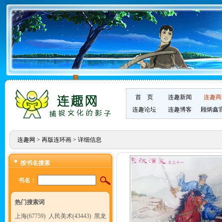
首 页
连趣新闻
连趣商
连趣论坛
连趣博客
顾炳鑫
连趣网
>
再版连环画
> 详细信息
按书名搜索
书名：
热门搜索词
上海(67759)
人民美术(43443)
黑龙