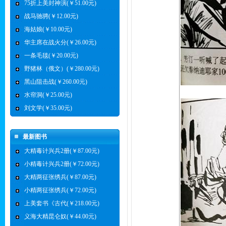
75折上美封神演(￥51.00元)
战马驰骋(￥12.00元)
海姑娘(￥10.00元)
华主席在战火分(￥26.00元)
一条毛毯(￥20.00元)
野猪林（俄文）(￥280.00元)
黑山阻击战(￥260.00元)
水帘洞(￥25.00元)
刘文学(￥35.00元)
最新图书
大精毒计兴兵2册(￥87.00元)
小精毒计兴兵2册(￥72.00元)
大精两征张绣兵(￥87.00元)
小精两征张绣兵(￥72.00元)
上美套书《古代(￥218.00元)
义海大精昆仑奴(￥44.00元)