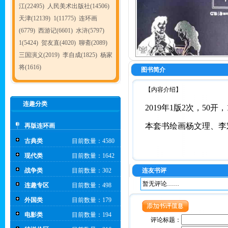
江(22495)
人民美术出版社(14506)
天津(12139)
1(11775)
连环画
(6779)
西游记(6601)
水浒(5797)
1(5424)
贺友直(4020)
聊斋(2089)
三国演义(2019)
李自成(1825)
杨家
将(1616)
图书简介
【内容介绍】
连趣分类
2019年1版2次，50开
本套书绘画杨文理、李
再版连环画
古典类
目前数量：4580
现代类
目前数量：1642
战争类
目前数量：302
连友书评
暂无评论……
连趣专区
目前数量：498
外国类
目前数量：179
电影类
目前数量：194
评论标题：