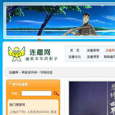
首 页
连趣新闻
连趣商
连趣论坛
连趣博客
顾炳鑫
连趣网
>
再版连环画
> 详细信息
按书名搜索
书名：
热门搜索词
上海(67759)
人民美术(43443)
黑龙