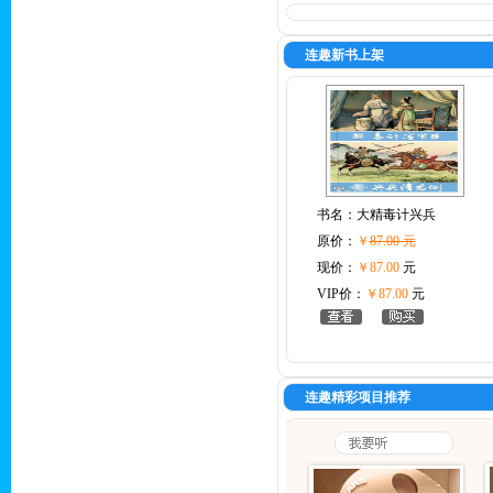
连趣新书上架
书名：
大精毒计兴兵
原价：
￥
87.00 元
现价：
￥87.00
元
VIP价：
￥87.00
元
连趣精彩项目推荐