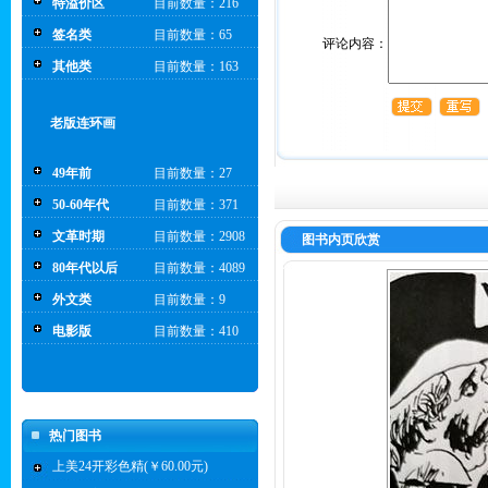
特溢价区
目前数量：216
签名类
目前数量：65
评论内容：
其他类
目前数量：163
老版连环画
49年前
目前数量：27
50-60年代
目前数量：371
文革时期
目前数量：2908
图书内页欣赏
80年代以后
目前数量：4089
外文类
目前数量：9
电影版
目前数量：410
热门图书
上美24开彩色精(￥60.00元)