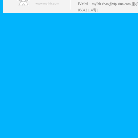
E-Mail：mylhh.zhao@vip.sina.
05042114号]