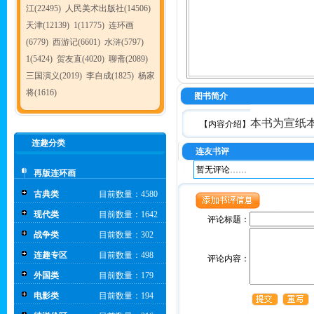
江(22495)
人民美术出版社(14506)
天津(12139)
1(11775)
连环画
(6779)
西游记(6601)
水浒(5797)
1(5424)
贺友直(4020)
聊斋(2089)
三国演义(2019)
李自成(1825)
杨家
将(1616)
图书简介
本书为宣纸
【内容介绍】
连趣分类
连友书评
暂无评论……
再版连环画
古典类
目前数量：4580
现代类
目前数量：1642
评论标题：
战争类
目前数量：302
连趣专区
目前数量：498
评论内容：
外国类
目前数量：179
电影类
目前数量：194