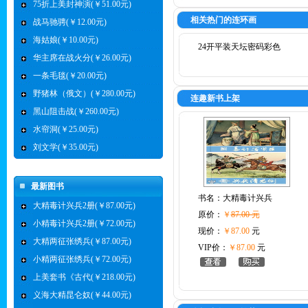
75折上美封神演(￥51.00元)
相关热门的连环画
战马驰骋(￥12.00元)
海姑娘(￥10.00元)
24开平装天坛密码彩色
华主席在战火分(￥26.00元)
一条毛毯(￥20.00元)
野猪林（俄文）(￥280.00元)
连趣新书上架
黑山阻击战(￥260.00元)
水帘洞(￥25.00元)
刘文学(￥35.00元)
最新图书
书名：
大精毒计兴兵
大精毒计兴兵2册(￥87.00元)
原价：
￥
87.00 元
小精毒计兴兵2册(￥72.00元)
现价：
￥87.00
元
大精两征张绣兵(￥87.00元)
VIP价：
￥87.00
元
小精两征张绣兵(￥72.00元)
上美套书《古代(￥218.00元)
义海大精昆仑奴(￥44.00元)