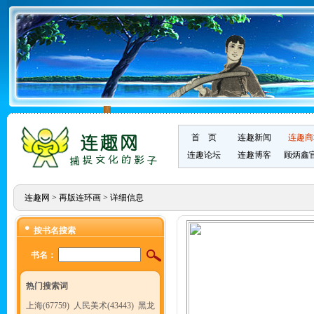
首 页
连趣新闻
连趣商
连趣论坛
连趣博客
顾炳鑫
连趣网
>
再版连环画
> 详细信息
按书名搜索
书名：
热门搜索词
上海(67759)
人民美术(43443)
黑龙