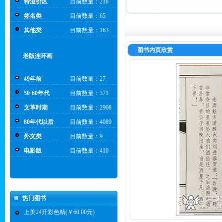
特溢价区
目前数量：216
签名类
目前数量：65
其他类
目前数量：163
图书内页欣赏
老版连环画
49年前
目前数量：27
50-60年代
目前数量：371
文革时期
目前数量：2908
80年代以后
目前数量：4089
外文类
目前数量：9
电影版
目前数量：410
热门图书
上美24开彩色精(￥60.00元)