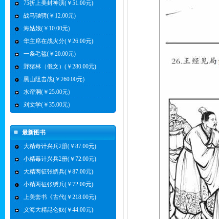
75折上美封神演(￥51.00元)
战马驰骋(￥12.00元)
海姑娘(￥10.00元)
华主席在战火分(￥26.00元)
一条毛毯(￥20.00元)
野猪林（俄文）(￥280.00元)
黑山阻击战(￥260.00元)
水帘洞(￥25.00元)
刘文学(￥35.00元)
最新图书
大精毒计兴兵2册(￥87.00元)
小精毒计兴兵2册(￥72.00元)
大精两征张绣兵(￥87.00元)
小精两征张绣兵(￥72.00元)
上美套书《古代(￥218.00元)
义海大精昆仑奴(￥44.00元)