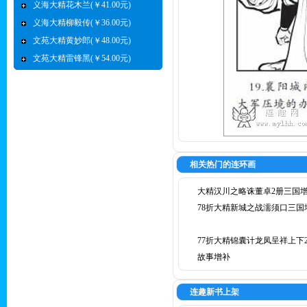
义海大精花木兰(￥41.00元)
义海大精柳毅传(￥36.00元)
文苑大精黄妙郎(￥48.00元)
文苑大精雷锋黑(￥54.00元)
相关热门的连环画
大精汉川之略诛董卓2册三国
78折大精新城之战濡须口三国
77折大精锦囊计龙凤呈祥上下
故事增补
连趣新书上架