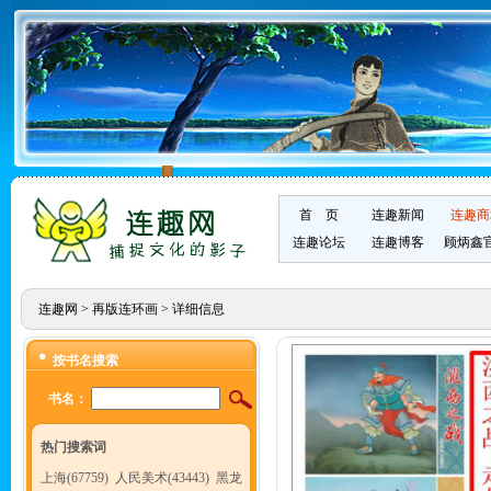
首 页
连趣新闻
连趣商
连趣论坛
连趣博客
顾炳鑫
连趣网
>
再版连环画
> 详细信息
按书名搜索
书名：
热门搜索词
上海(67759)
人民美术(43443)
黑龙