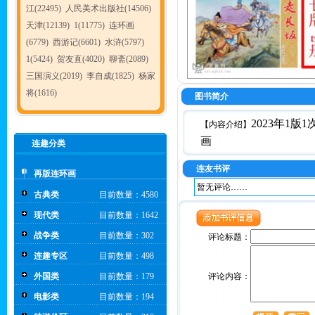
江(22495)
人民美术出版社(14506)
天津(12139)
1(11775)
连环画
(6779)
西游记(6601)
水浒(5797)
1(5424)
贺友直(4020)
聊斋(2089)
三国演义(2019)
李自成(1825)
杨家
将(1616)
图书简介
2023年1
【内容介绍】
画
连趣分类
连友书评
再版连环画
暂无评论……
古典类
目前数量：4580
现代类
目前数量：1642
战争类
目前数量：302
评论标题：
连趣专区
目前数量：498
外国类
目前数量：179
评论内容：
电影类
目前数量：194