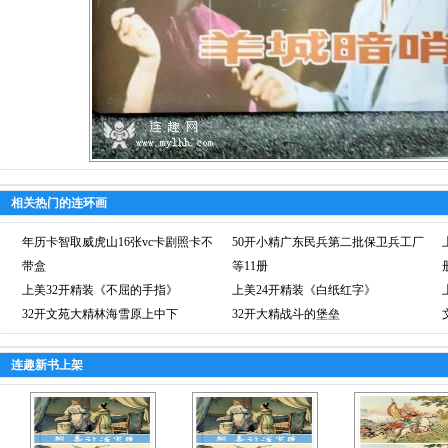
相关热门的连环画
年历卡智取威虎山16张vc卡剧照卡不
50开小精广东民兵第二批保卫兵工厂
带盒
等11册
上美32开精装《不屈的手指》
上美24开精装《白纸红字》
32开文苑大精林海雪原上中下
32开大精战斗的堡垒
连趣新书上架