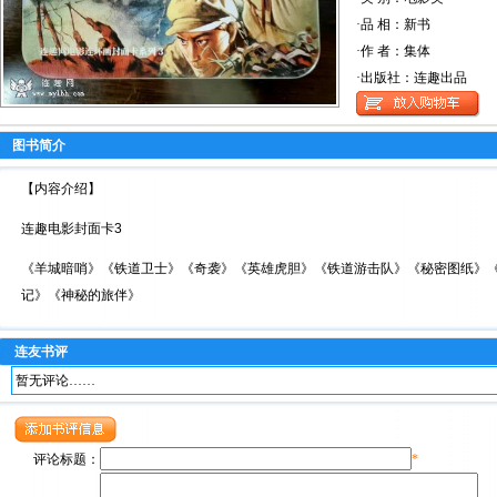
·品 相：新书
·作 者：集体
·出版社：连趣出品
图书简介
【内容介绍】
连趣电影封面卡3
《羊城暗哨》《铁道卫士》《奇袭》《英雄虎胆》《铁道游击队》《秘密图纸》
记》《神秘的旅伴》
连友书评
暂无评论……
评论标题：
*