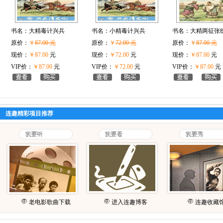
书名：
大精毒计兴兵
书名：
小精毒计兴兵
书名：
大精两征张
原价：
￥
87.00 元
原价：
￥
72.00 元
原价：
￥
87.00 元
现价：
￥87.00
元
现价：
￥72.00
元
现价：
￥87.00
元
VIP价：
￥87.00
元
VIP价：
￥72.00
元
VIP价：
￥87.00
元
连趣精彩项目推荐
老电影歌曲下载
进入连趣博客
连趣收藏