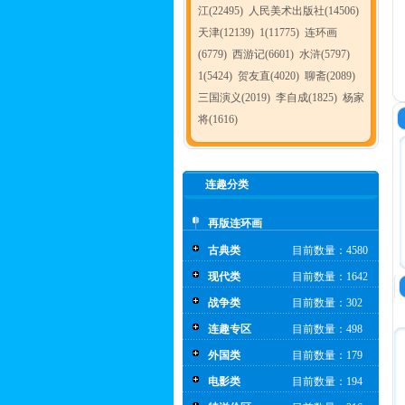
江(22495)
人民美术出版社(14506)
天津(12139)
1(11775)
连环画
(6779)
西游记(6601)
水浒(5797)
1(5424)
贺友直(4020)
聊斋(2089)
三国演义(2019)
李自成(1825)
杨家
将(1616)
连趣分类
再版连环画
古典类
目前数量：4580
现代类
目前数量：1642
战争类
目前数量：302
连趣专区
目前数量：498
外国类
目前数量：179
电影类
目前数量：194