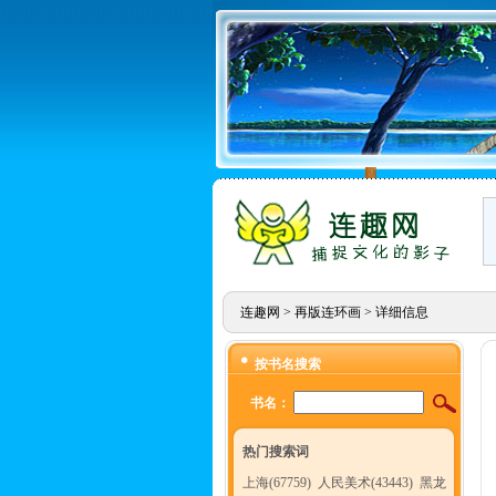
连趣网
>
再版连环画
> 详细信息
按书名搜索
书名：
热门搜索词
上海(67759)
人民美术(43443)
黑龙