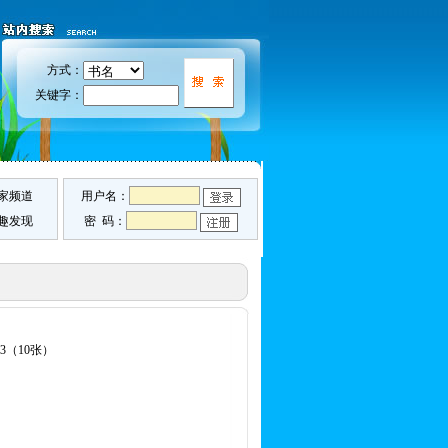
方式：
关键字：
家频道
用户名：
趣发现
密 码：
3（10张）