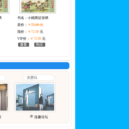
绣
书名：
小精两征张绣
原价：
￥
72.00 元
现价：
￥72.00
元
VIP价：
￥72.00
元
馆
连趣论坛