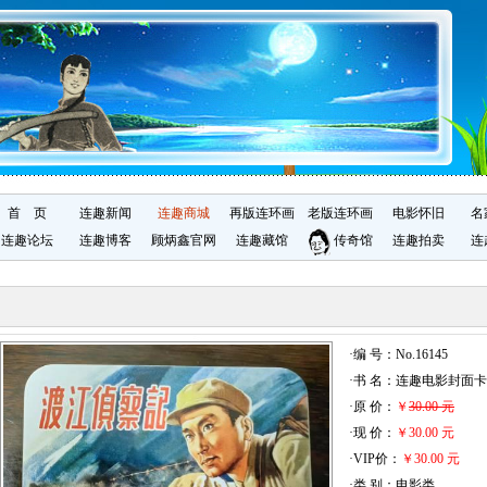
首 页
连趣新闻
连趣商城
再版连环画
老版连环画
电影怀旧
名
连趣论坛
连趣博客
顾炳鑫官网
连趣藏馆
传奇馆
连趣拍卖
连
·编 号：No.16145
·书 名：连趣电影封面卡
·原 价：
￥
30.00 元
·现 价：
￥30.00 元
·VIP价：
￥30.00 元
·类 别：电影类