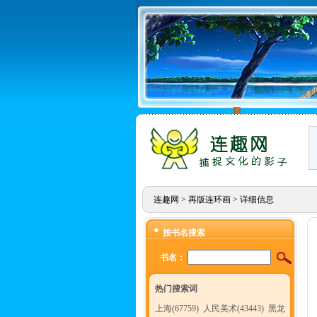
连趣网
>
再版连环画
> 详细信息
按书名搜索
书名：
热门搜索词
上海(67759)
人民美术(43443)
黑龙