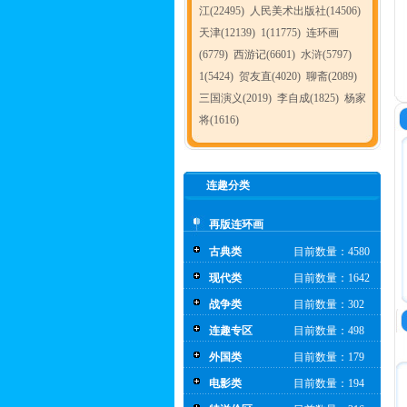
江(22495)
人民美术出版社(14506)
天津(12139)
1(11775)
连环画
(6779)
西游记(6601)
水浒(5797)
1(5424)
贺友直(4020)
聊斋(2089)
三国演义(2019)
李自成(1825)
杨家
将(1616)
连趣分类
再版连环画
古典类
目前数量：4580
现代类
目前数量：1642
战争类
目前数量：302
连趣专区
目前数量：498
外国类
目前数量：179
电影类
目前数量：194