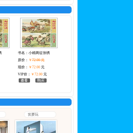
绣
书名：
小精两征张绣
原价：
￥
72.00 元
现价：
￥72.00
元
VIP价：
￥72.00
元