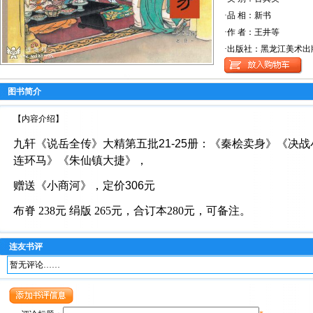
·品 相：新书
·作 者：王井等
·出版社：黑龙江美术出
图书简介
【内容介绍】
九轩《说岳全传》大精第五批21-25册：《秦桧卖身》《决
连环马》《朱仙镇大捷》，
赠送《小商河》，定价306元
布脊 238元 绢版 265元，合订本280元，可备注。
连友书评
暂无评论……