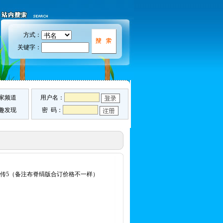
方式：
关键字：
家频道
用户名：
趣发现
密 码：
岳全传5（备注布脊绢版合订价格不一样）