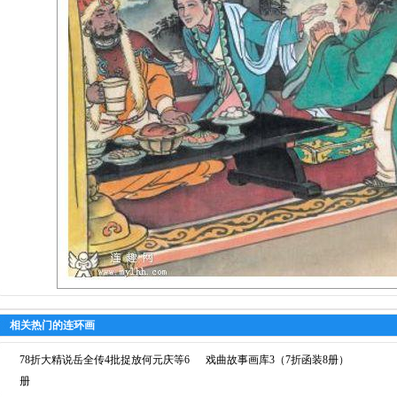
相关热门的连环画
78折大精说岳全传4批捉放何元庆等6
戏曲故事画库3（7折函装8册）
册