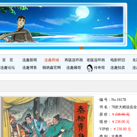
首 页
连趣新闻
连趣商城
再版连环画
老版连环画
电影怀旧
名
连趣论坛
连趣博客
顾炳鑫官网
连趣藏馆
传奇馆
连趣拍卖
连
·编 号：No.16178
·书 名：78折大精说
·原 价：
￥
238.00 元
·现 价：
￥238.00 元
·VIP价：
￥238.00 元
·类 别：古典类