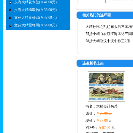
义海大精花木兰(￥41.00元)
义海大精柳毅传(￥36.00元)
相关热门的连环画
文苑大精黄妙郎(￥48.00元)
文苑大精雷锋黑(￥54.00元)
大精孙綝之乱辽东大治三国增
75折小精白衣渡江诱孟达三国
78折大精取汉中汉中称王2册
连趣新书上架
书名：
大精毒计兴兵
原价：
￥
87.00 元
现价：
￥87.00
元
VIP价：
￥87.00
元