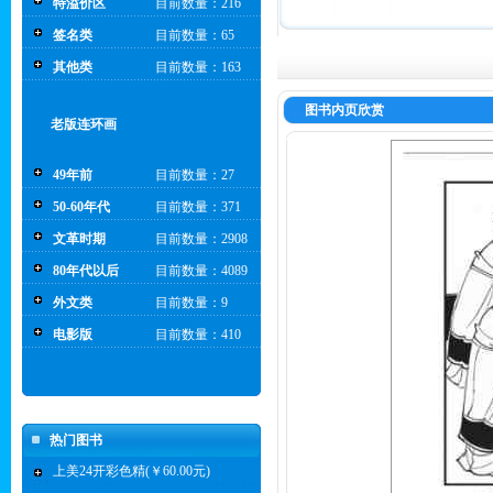
特溢价区
目前数量：216
签名类
目前数量：65
其他类
目前数量：163
图书内页欣赏
老版连环画
49年前
目前数量：27
50-60年代
目前数量：371
文革时期
目前数量：2908
80年代以后
目前数量：4089
外文类
目前数量：9
电影版
目前数量：410
热门图书
上美24开彩色精(￥60.00元)