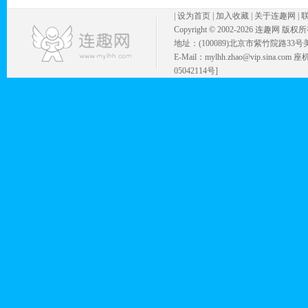
|
设为首页
|
加入收藏
|
关于连趣网
|
Copyright © 2002-
2026 连趣网 版权
地址：(100089)北京市紫竹院路33号
E-Mail：mylhh.zhao@vip.sina.
05042114号]