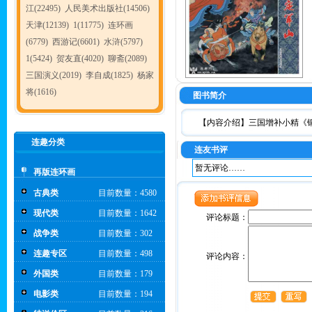
江(22495)
人民美术出版社(14506)
天津(12139)
1(11775)
连环画
(6779)
西游记(6601)
水浒(5797)
1(5424)
贺友直(4020)
聊斋(2089)
三国演义(2019)
李自成(1825)
杨家
将(1616)
图书简介
【内容介绍】三国增补小精《铜
连趣分类
连友书评
暂无评论……
再版连环画
古典类
目前数量：4580
现代类
目前数量：1642
评论标题：
战争类
目前数量：302
连趣专区
目前数量：498
评论内容：
外国类
目前数量：179
电影类
目前数量：194