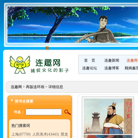
首 页
连趣新闻
连趣商
连趣论坛
连趣博客
顾炳鑫
连趣网
>
再版连环画
> 详细信息
按书名搜索
书名：
热门搜索词
上海(67759)
人民美术(43443)
黑龙