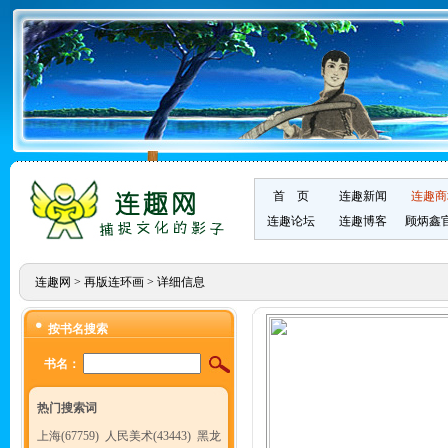
首 页
连趣新闻
连趣商
连趣论坛
连趣博客
顾炳鑫
连趣网
>
再版连环画
> 详细信息
按书名搜索
书名：
热门搜索词
上海(67759)
人民美术(43443)
黑龙