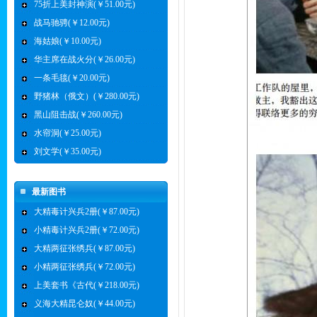
75折上美封神演(￥51.00元)
战马驰骋(￥12.00元)
海姑娘(￥10.00元)
华主席在战火分(￥26.00元)
一条毛毯(￥20.00元)
野猪林（俄文）(￥280.00元)
黑山阻击战(￥260.00元)
水帘洞(￥25.00元)
刘文学(￥35.00元)
最新图书
大精毒计兴兵2册(￥87.00元)
小精毒计兴兵2册(￥72.00元)
大精两征张绣兵(￥87.00元)
小精两征张绣兵(￥72.00元)
上美套书《古代(￥218.00元)
义海大精昆仑奴(￥44.00元)