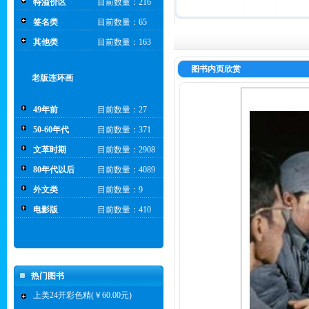
特溢价区
目前数量：216
签名类
目前数量：65
其他类
目前数量：163
图书内页欣赏
老版连环画
49年前
目前数量：27
50-60年代
目前数量：371
文革时期
目前数量：2908
80年代以后
目前数量：4089
外文类
目前数量：9
电影版
目前数量：410
热门图书
上美24开彩色精(￥60.00元)