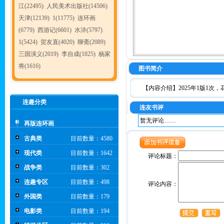
江(22495)
人民美术出版社(14506)
天津(12139)
1(11775)
连环画
(6779)
西游记(6601)
水浒(5797)
1(5424)
贺友直(4020)
聊斋(2089)
三国演义(2019)
李自成(1825)
杨家
将(1616)
图书简介
【内容介绍】2025年1版1次
连趣分类
连友书评
暂无评论……
再版连环画
古典类
目前数量：4580
现代类
目前数量：1642
评论标题：
战争类
目前数量：302
连趣专区
目前数量：498
评论内容：
外国类
目前数量：179
电影类
目前数量：194