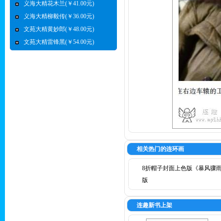
义海大精花木兰(￥41.00元)
义海大精柳毅传(￥36.00元)
文苑大精黄妙郎(￥48.00元)
文苑大精雷锋黑(￥54.00元)
相关热门的连环画
8折帽子封面上色版《暴风骤
版
连趣新书上架