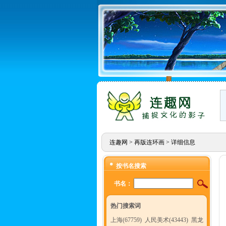
连趣网
>
再版连环画
> 详细信息
按书名搜索
书名：
热门搜索词
上海(67759)
人民美术(43443)
黑龙