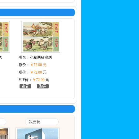
绣
书名：
小精两征张绣
原价：
￥
72.00 元
现价：
￥72.00
元
VIP价：
￥72.00
元