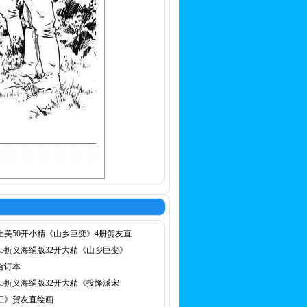
上美50开小精《山乡巨变》4册贺友直
75折义海绢版32开大精《山乡巨变》
合订本
75折义海绢版32开大精《投降派宋
江》贺友直绘画