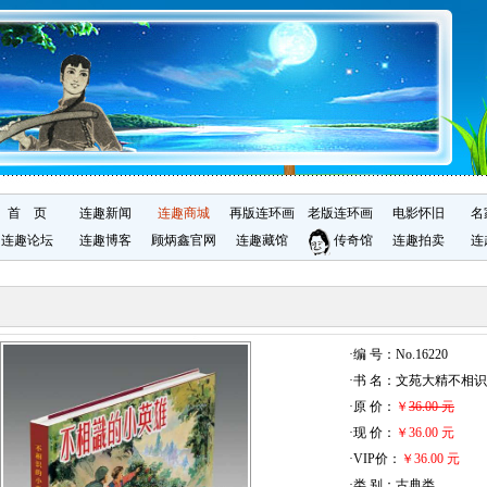
首 页
连趣新闻
连趣商城
再版连环画
老版连环画
电影怀旧
名
连趣论坛
连趣博客
顾炳鑫官网
连趣藏馆
传奇馆
连趣拍卖
连
·编 号：No.16220
·书 名：文苑大精不相
·原 价：
￥
36.00 元
·现 价：
￥36.00 元
·VIP价：
￥36.00 元
·类 别：古典类