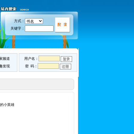
方式：
关键字：
家频道
用户名：
趣发现
密 码：
识的小英雄