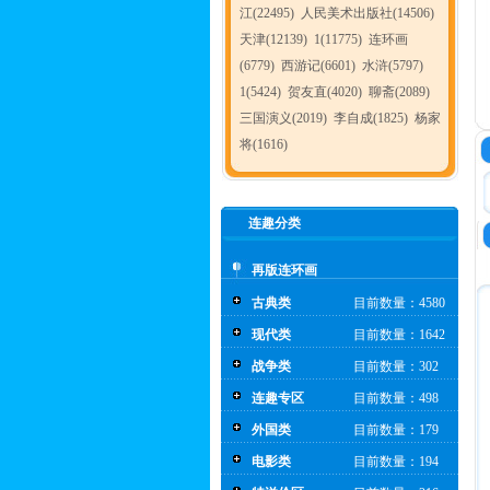
江(22495)
人民美术出版社(14506)
天津(12139)
1(11775)
连环画
(6779)
西游记(6601)
水浒(5797)
1(5424)
贺友直(4020)
聊斋(2089)
三国演义(2019)
李自成(1825)
杨家
将(1616)
连趣分类
再版连环画
古典类
目前数量：4580
现代类
目前数量：1642
战争类
目前数量：302
连趣专区
目前数量：498
外国类
目前数量：179
电影类
目前数量：194