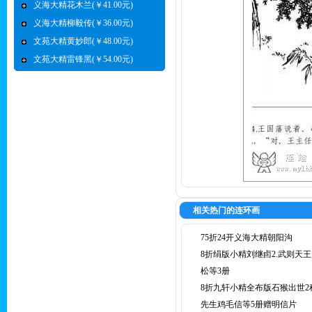
义海大精花木兰(￥41.00元)
义海大精柳毅传(￥36.00元)
文苑大精黄妙郎(￥48.00元)
文苑大精雷锋黑(￥54.00元)
相关热门的连环画
75折24开义海大精朝阳沟
8折绢版小精刘继卣2.武则天
松等3册
8折九轩小精全布版石猴出世2
先生鸡毛信等5册赠明信片