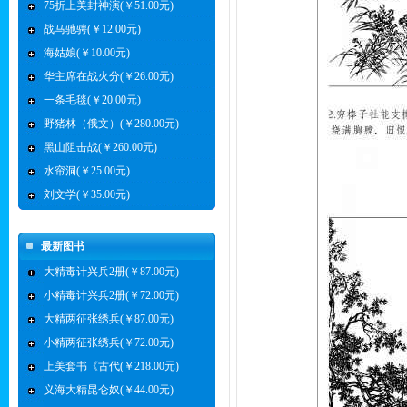
75折上美封神演(￥51.00元)
战马驰骋(￥12.00元)
海姑娘(￥10.00元)
华主席在战火分(￥26.00元)
一条毛毯(￥20.00元)
野猪林（俄文）(￥280.00元)
黑山阻击战(￥260.00元)
水帘洞(￥25.00元)
刘文学(￥35.00元)
最新图书
大精毒计兴兵2册(￥87.00元)
小精毒计兴兵2册(￥72.00元)
大精两征张绣兵(￥87.00元)
小精两征张绣兵(￥72.00元)
上美套书《古代(￥218.00元)
义海大精昆仑奴(￥44.00元)