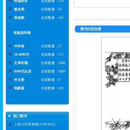
特溢价区
目前数量：216
签名类
目前数量：65
其他类
目前数量：163
图书内页欣赏
老版连环画
49年前
目前数量：27
50-60年代
目前数量：371
文革时期
目前数量：2908
80年代以后
目前数量：4089
外文类
目前数量：9
电影版
目前数量：410
热门图书
上美24开彩色精(￥60.00元)