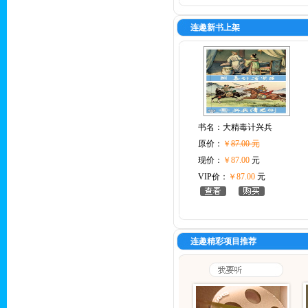
连趣新书上架
书名：
大精毒计兴兵
原价：
￥
87.00 元
现价：
￥87.00
元
VIP价：
￥87.00
元
连趣精彩项目推荐