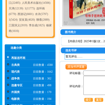
江(22495)
人民美术出版社(14506)
天津(12139)
1(11775)
连环画
(6779)
西游记(6601)
水浒(5797)
1(5424)
贺友直(4020)
聊斋(2089)
三国演义(2019)
李自成(1825)
杨家
将(1616)
图书简介
【内容介绍】2025年1版1次，
连趣分类
连友书评
暂无评论……
再版连环画
古典类
目前数量：4580
现代类
目前数量：1642
评论标题：
战争类
目前数量：302
连趣专区
目前数量：498
评论内容：
外国类
目前数量：179
电影类
目前数量：194