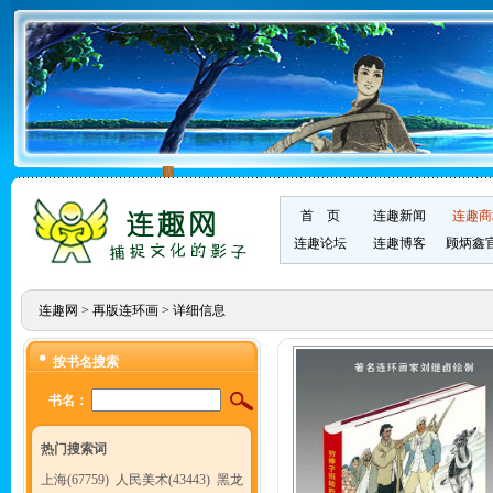
首 页
连趣新闻
连趣商
连趣论坛
连趣博客
顾炳鑫
连趣网
>
再版连环画
> 详细信息
按书名搜索
书名：
热门搜索词
上海(67759)
人民美术(43443)
黑龙