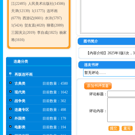
江(22495)
人民美术出版社(14506)
天津(12139)
1(11775)
连环画
(6779)
西游记(6601)
水浒(5797)
1(5424)
贺友直(4020)
聊斋(2089)
三国演义(2019)
李自成(1825)
杨家
将(1616)
图书简介
【内容介绍】2025年1版1次，
连趣分类
连友书评
暂无评论……
再版连环画
古典类
目前数量：4580
现代类
目前数量：1642
评论标题：
战争类
目前数量：302
连趣专区
目前数量：498
评论内容：
外国类
目前数量：179
电影类
目前数量：194