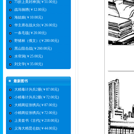
75折上美封神演(￥51.00元)
战马驰骋(￥12.00元)
海姑娘(￥10.00元)
华主席在战火分(￥26.00元)
一条毛毯(￥20.00元)
野猪林（俄文）(￥280.00元)
黑山阻击战(￥260.00元)
水帘洞(￥25.00元)
刘文学(￥35.00元)
最新图书
大精毒计兴兵2册(￥87.00元)
小精毒计兴兵2册(￥72.00元)
大精两征张绣兵(￥87.00元)
小精两征张绣兵(￥72.00元)
上美套书《古代(￥218.00元)
义海大精昆仑奴(￥44.00元)