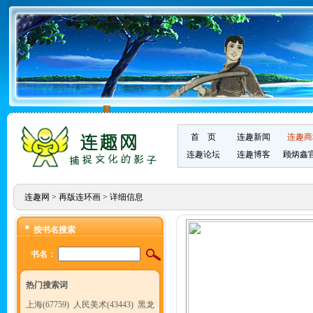
首 页
连趣新闻
连趣商
连趣论坛
连趣博客
顾炳鑫
连趣网
>
再版连环画
> 详细信息
按书名搜索
书名：
热门搜索词
上海(67759)
人民美术(43443)
黑龙