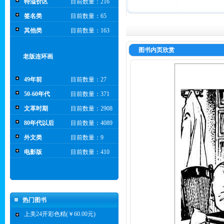
特溢价区
目前数量：216
签名类
目前数量：65
其他类
目前数量：163
图书内页欣赏
老版连环画
49年前
目前数量：27
50-60年代
目前数量：371
文革时期
目前数量：2908
80年代以后
目前数量：4089
外文类
目前数量：9
电影版
目前数量：410
热门图书
上美24开彩色精(￥60.00元)