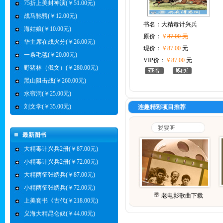
75折上美封神演(￥51.00元)
战马驰骋(￥12.00元)
书名：
大精毒计兴兵
海姑娘(￥10.00元)
原价：
￥
87.00 元
华主席在战火分(￥26.00元)
现价：
￥87.00
元
一条毛毯(￥20.00元)
VIP价：
￥87.00
元
野猪林（俄文）(￥280.00元)
黑山阻击战(￥260.00元)
水帘洞(￥25.00元)
刘文学(￥35.00元)
连趣精彩项目推荐
最新图书
大精毒计兴兵2册(￥87.00元)
小精毒计兴兵2册(￥72.00元)
大精两征张绣兵(￥87.00元)
小精两征张绣兵(￥72.00元)
老电影歌曲下载
上美套书《古代(￥218.00元)
义海大精昆仑奴(￥44.00元)