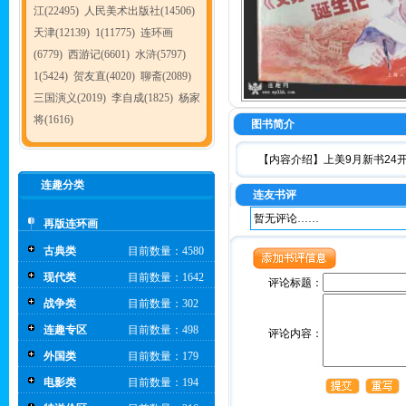
江(22495)
人民美术出版社(14506)
天津(12139)
1(11775)
连环画
(6779)
西游记(6601)
水浒(5797)
1(5424)
贺友直(4020)
聊斋(2089)
三国演义(2019)
李自成(1825)
杨家
将(1616)
图书简介
【内容介绍】
上美9月新书24
连趣分类
连友书评
暂无评论……
再版连环画
古典类
目前数量：4580
现代类
目前数量：1642
评论标题：
战争类
目前数量：302
连趣专区
目前数量：498
评论内容：
外国类
目前数量：179
电影类
目前数量：194