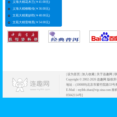
义海大精花木兰(￥41.00元)
义海大精柳毅传(￥36.00元)
文苑大精黄妙郎(￥48.00元)
文苑大精雷锋黑(￥54.00元)
|
设为首页
|
加入收藏
|
关于连趣网
|
Copyright © 2002-
2026 连趣网 版权
地址：(100089)北京市紫竹院路33号
E-Mail：mylhh.zhao@vip.sina.
05042114号]