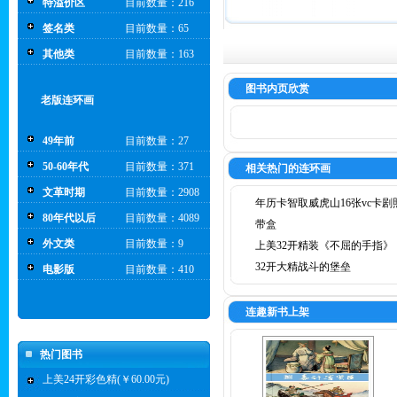
特溢价区
目前数量：216
签名类
目前数量：65
其他类
目前数量：163
图书内页欣赏
老版连环画
49年前
目前数量：27
50-60年代
目前数量：371
相关热门的连环画
文革时期
目前数量：2908
年历卡智取威虎山16张vc卡剧
80年代以后
目前数量：4089
带盒
外文类
目前数量：9
上美32开精装《不屈的手指》
32开大精战斗的堡垒
电影版
目前数量：410
连趣新书上架
热门图书
上美24开彩色精(￥60.00元)