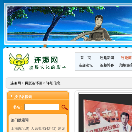
首 页
连趣新闻
连趣商
连趣论坛
连趣博客
顾炳鑫
连趣网
>
再版连环画
> 详细信息
按书名搜索
书名：
热门搜索词
上海(67759)
人民美术(43443)
黑龙