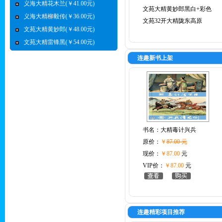
义海大精花木兰(￥41.00元)
文苑大精黄妙郎黑白+彩色
义海大精柳毅传(￥36.00元)
文苑32开大精陇东高原
文苑大精黄妙郎(￥48.00元)
文苑大精雷锋黑(￥54.00元)
连趣新书上架
书名：
大精毒计兴兵
原价：
￥
87.00 元
现价：
￥87.00
元
VIP价：
￥87.00
元
连趣精彩项目推荐