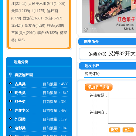
江(22495)
人民美术出版社(14506)
天津(12139)
1(11775)
连环画
(6779)
西游记(6601)
水浒(5797)
1(5424)
贺友直(4020)
聊斋(2089)
三国演义(2019)
李自成(1825)
杨家
将(1616)
图书简介
义海32开
【内容介绍】
连趣分类
连友书评
暂无评论……
再版连环画
古典类
目前数量：4580
现代类
目前数量：1642
评论标题：
战争类
目前数量：302
连趣专区
目前数量：498
评论内容：
外国类
目前数量：179
电影类
目前数量：194