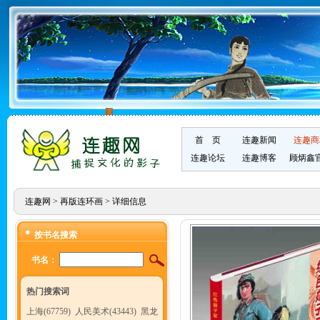
首 页
连趣新闻
连趣商
连趣论坛
连趣博客
顾炳鑫
连趣网
>
再版连环画
> 详细信息
按书名搜索
书名：
热门搜索词
上海(67759)
人民美术(43443)
黑龙