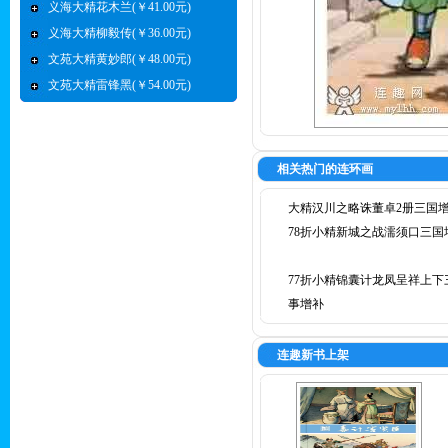
义海大精花木兰(￥41.00元)
义海大精柳毅传(￥36.00元)
文苑大精黄妙郎(￥48.00元)
文苑大精雷锋黑(￥54.00元)
相关热门的连环画
大精汉川之略诛董卓2册三国
78折小精新城之战濡须口三国
77折小精锦囊计龙凤呈祥上下
事增补
连趣新书上架