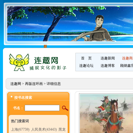
首 页
连趣新闻
连趣商
连趣论坛
连趣博客
顾炳鑫
连趣网
>
再版连环画
> 详细信息
按书名搜索
书名：
热门搜索词
上海(67759)
人民美术(43443)
黑龙