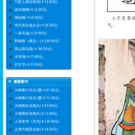
75折上美封神演(￥51.00元)
战马驰骋(￥12.00元)
海姑娘(￥10.00元)
华主席在战火分(￥26.00元)
一条毛毯(￥20.00元)
野猪林（俄文）(￥280.00元)
黑山阻击战(￥260.00元)
水帘洞(￥25.00元)
刘文学(￥35.00元)
最新图书
大精毒计兴兵2册(￥87.00元)
小精毒计兴兵2册(￥72.00元)
大精两征张绣兵(￥87.00元)
小精两征张绣兵(￥72.00元)
上美套书《古代(￥218.00元)
义海大精昆仑奴(￥44.00元)