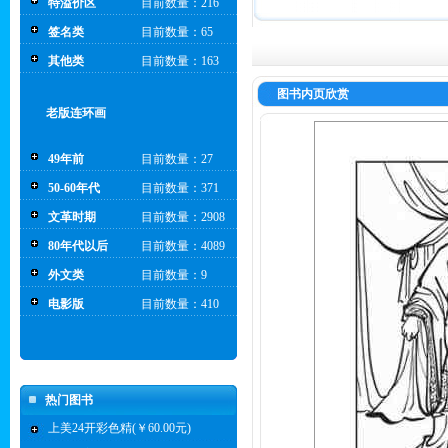
特溢价区
目前数量：216
签名类
目前数量：65
其他类
目前数量：163
图书内页欣赏
老版连环画
49年前
目前数量：27
50-60年代
目前数量：371
文革时期
目前数量：2908
80年代以后
目前数量：4089
外文类
目前数量：9
电影版
目前数量：410
热门图书
上美24开彩色精(￥60.00元)