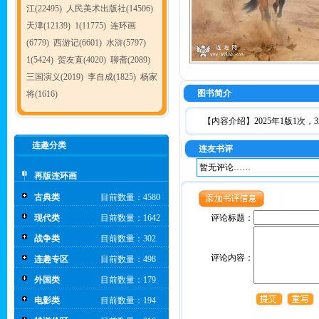
江(22495)
人民美术出版社(14506)
天津(12139)
1(11775)
连环画
(6779)
西游记(6601)
水浒(5797)
1(5424)
贺友直(4020)
聊斋(2089)
三国演义(2019)
李自成(1825)
杨家
图书简介
将(1616)
【内容介绍】2025年1版1次，
连趣分类
连友书评
暂无评论……
再版连环画
古典类
目前数量：4580
现代类
目前数量：1642
评论标题：
战争类
目前数量：302
评论内容：
连趣专区
目前数量：498
外国类
目前数量：179
电影类
目前数量：194