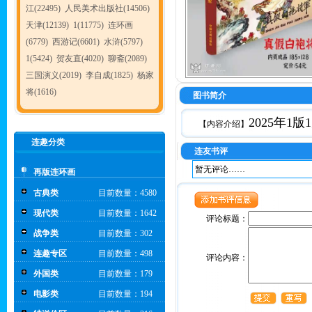
江(22495)
人民美术出版社(14506)
天津(12139)
1(11775)
连环画
(6779)
西游记(6601)
水浒(5797)
1(5424)
贺友直(4020)
聊斋(2089)
三国演义(2019)
李自成(1825)
杨家
将(1616)
图书简介
2025年
【内容介绍】
连趣分类
连友书评
暂无评论……
再版连环画
古典类
目前数量：4580
现代类
目前数量：1642
评论标题：
战争类
目前数量：302
连趣专区
目前数量：498
评论内容：
外国类
目前数量：179
电影类
目前数量：194