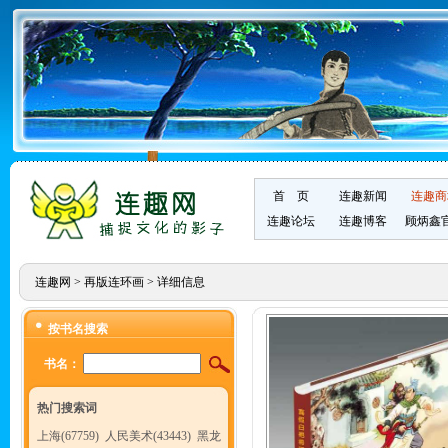
首 页
连趣新闻
连趣商
连趣论坛
连趣博客
顾炳鑫
连趣网
>
再版连环画
> 详细信息
按书名搜索
书名：
热门搜索词
上海(67759)
人民美术(43443)
黑龙