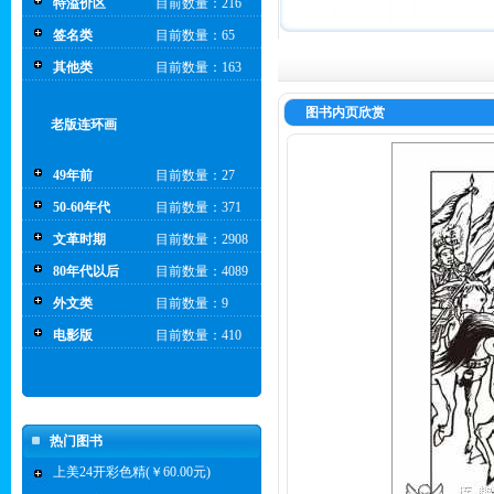
特溢价区
目前数量：216
签名类
目前数量：65
其他类
目前数量：163
图书内页欣赏
老版连环画
49年前
目前数量：27
50-60年代
目前数量：371
文革时期
目前数量：2908
80年代以后
目前数量：4089
外文类
目前数量：9
电影版
目前数量：410
热门图书
上美24开彩色精(￥60.00元)