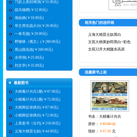
75折上美封神演(￥51.00元)
战马驰骋(￥12.00元)
海姑娘(￥10.00元)
相关热门的连环画
华主席在战火分(￥26.00元)
一条毛毯(￥20.00元)
义海大精昆仑奴黑白
野猪林（俄文）(￥280.00元)
文苑大精黄妙郎黑白+彩色
文苑32开大精陇东高原
黑山阻击战(￥260.00元)
水帘洞(￥25.00元)
刘文学(￥35.00元)
连趣新书上架
最新图书
大精毒计兴兵2册(￥87.00元)
小精毒计兴兵2册(￥72.00元)
大精两征张绣兵(￥87.00元)
小精两征张绣兵(￥72.00元)
书名：
大精毒计兴兵
上美套书《古代(￥218.00元)
原价：
￥
87.00 元
义海大精昆仑奴(￥44.00元)
现价：
￥87.00
元