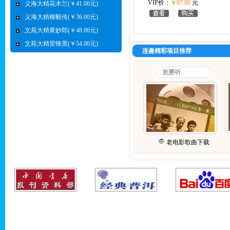
VIP价：
￥87.00
元
义海大精花木兰(￥41.00元)
义海大精柳毅传(￥36.00元)
文苑大精黄妙郎(￥48.00元)
文苑大精雷锋黑(￥54.00元)
连趣精彩项目推荐
老电影歌曲下载