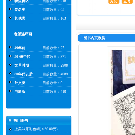
特溢价区
目前数量：216
签名类
目前数量：65
其他类
目前数量：163
老版连环画
图书内页欣赏
49年前
目前数量：27
50-60年代
目前数量：371
文革时期
目前数量：2908
80年代以后
目前数量：4089
外文类
目前数量：9
电影版
目前数量：410
热门图书
上美24开彩色精(￥60.00元)