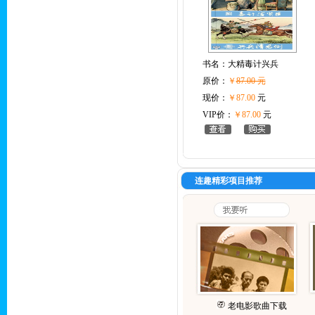
书名：
大精毒计兴兵
原价：
￥
87.00 元
现价：
￥87.00
元
VIP价：
￥87.00
元
连趣精彩项目推荐
老电影歌曲下载