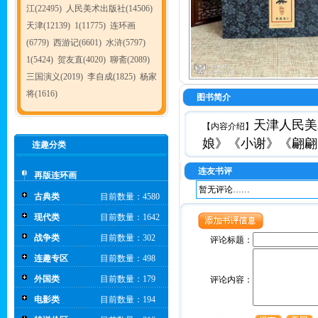
江(22495)
人民美术出版社(14506)
天津(12139)
1(11775)
连环画
(6779)
西游记(6601)
水浒(5797)
1(5424)
贺友直(4020)
聊斋(2089)
三国演义(2019)
李自成(1825)
杨家
将(1616)
图书简介
天津人民美
【内容介绍】
娘》《小谢》《翩翩
连趣分类
连友书评
再版连环画
暂无评论……
古典类
目前数量：4580
现代类
目前数量：1642
战争类
目前数量：302
评论标题：
连趣专区
目前数量：498
外国类
目前数量：179
评论内容：
电影类
目前数量：194