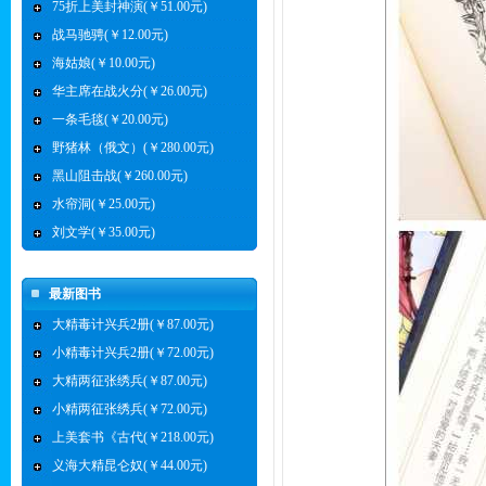
75折上美封神演(￥51.00元)
战马驰骋(￥12.00元)
海姑娘(￥10.00元)
华主席在战火分(￥26.00元)
一条毛毯(￥20.00元)
野猪林（俄文）(￥280.00元)
黑山阻击战(￥260.00元)
水帘洞(￥25.00元)
刘文学(￥35.00元)
最新图书
大精毒计兴兵2册(￥87.00元)
小精毒计兴兵2册(￥72.00元)
大精两征张绣兵(￥87.00元)
小精两征张绣兵(￥72.00元)
上美套书《古代(￥218.00元)
义海大精昆仑奴(￥44.00元)