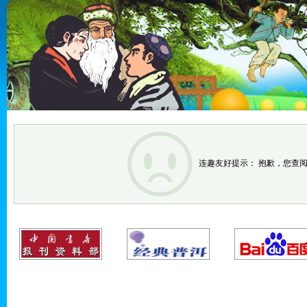
连趣友好提示： 抱歉，您查