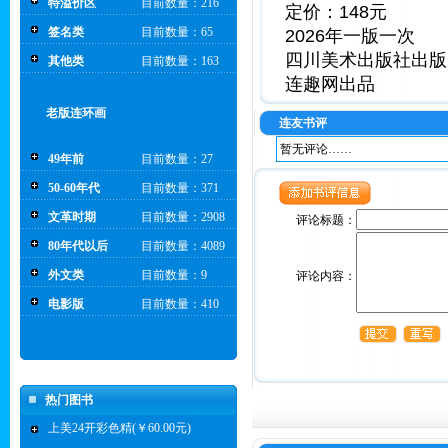
特溢价区
目前数量：216
定价：148元
签名类
目前数量：65
2026年一版一次
四川美术出版社出版
其他类
目前数量：163
连趣网出品
老版连环画
连友书评
暂无评论……
49年前
目前数量：27
50-60年代
目前数量：371
文革时期
目前数量：2908
评论标题：
80年代以后
目前数量：4089
外文类
目前数量：9
评论内容：
电影版
目前数量：410
热门图书
上美24开彩色精(￥60.00元)