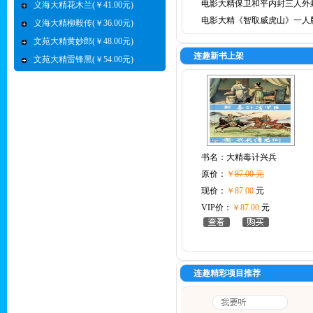
电影大精保卫和平内封三人外
义海大精花木兰(￥41.00元)
电影大精《智取威虎山》一人
义海大精柳毅传(￥36.00元)
文苑大精黄妙郎(￥48.00元)
连趣新书上架
文苑大精雷锋黑(￥54.00元)
书名：
大精毒计兴兵
原价：
￥
87.00 元
现价：
￥87.00
元
VIP价：
￥87.00
元
连趣精彩项目推荐