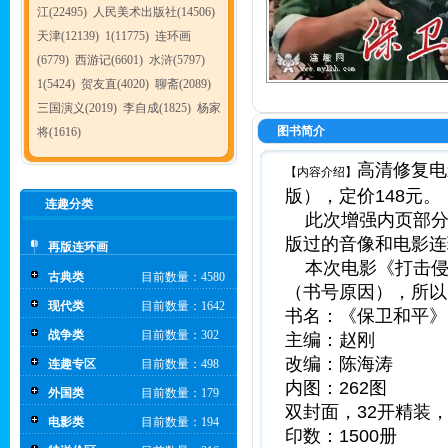
江(22495)
人民美术出版社(14506)
天津(12139)
1(11775)
连环画
(6779)
西游记(6601)
水浒(5797)
1(5424)
贺友直(4020)
聊斋(2089)
三国演义(2019)
李自成(1825)
杨家
图书简介
将(1616)
高清修复电
【内容介绍】
版），定价148元。
连趣分类
此次增强内页部分比
版过的音像和电影连
再版连环画
本次电影《打击侵
古典类
目前数量：4580
（书号原因），所以
现代类
目前数量：1642
书名：《保卫和平》
战争类
目前数量：302
主编：赵刚
改编：陈海涛
连趣专区
目前数量：498
内图：262图
外国类
目前数量：179
双封面，32开精装
电影类
目前数量：194
印数：1500册