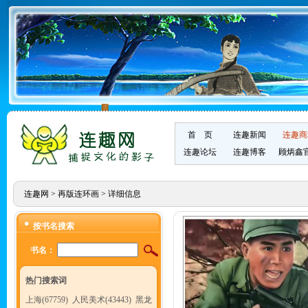
首 页
连趣新闻
连趣商
连趣论坛
连趣博客
顾炳鑫
连趣网
>
再版连环画
> 详细信息
按书名搜索
书名：
热门搜索词
上海(67759)
人民美术(43443)
黑龙