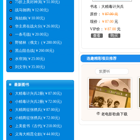
75折上美封神演(￥51.00元)
书名：
大精毒计兴兵
战马驰骋(￥12.00元)
原价：
￥
87.00 元
海姑娘(￥10.00元)
现价：
￥87.00
元
华主席在战火分(￥26.00元)
VIP价：
￥87.00
元
一条毛毯(￥20.00元)
野猪林（俄文）(￥280.00元)
黑山阻击战(￥260.00元)
连趣精彩项目推荐
水帘洞(￥25.00元)
刘文学(￥35.00元)
最新图书
大精毒计兴兵2册(￥87.00元)
小精毒计兴兵2册(￥72.00元)
大精两征张绣兵(￥87.00元)
老电影歌曲下载
小精两征张绣兵(￥72.00元)
上美套书《古代(￥218.00元)
义海大精昆仑奴(￥44.00元)