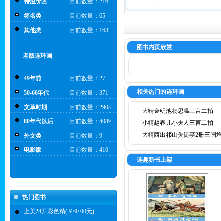
特溢价区
目前数量：216
签名类
目前数量：65
其他类
目前数量：163
图书内页欣赏
老版连环画
49年前
目前数量：27
相关热门的连环画
50-60年代
目前数量：371
文革时期
目前数量：2908
大精金明池杨思温三言二拍
80年代以后
目前数量：4089
小精赵春儿小夫人三言二拍
大精西出祁山失街亭2册三国
外文类
目前数量：9
电影版
目前数量：410
连趣新书上架
热门图书
上美24开彩色精(￥60.00元)