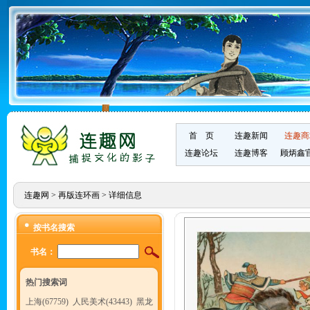
首 页
连趣新闻
连趣商
连趣论坛
连趣博客
顾炳鑫
连趣网
>
再版连环画
> 详细信息
按书名搜索
书名：
热门搜索词
上海(67759)
人民美术(43443)
黑龙