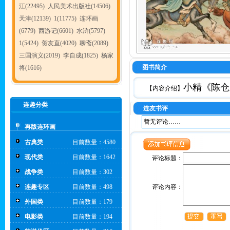
江(22495)
人民美术出版社(14506)
天津(12139)
1(11775)
连环画
(6779)
西游记(6601)
水浒(5797)
1(5424)
贺友直(4020)
聊斋(2089)
三国演义(2019)
李自成(1825)
杨家
图书简介
将(1616)
小精《陈仓
【内容介绍】
连趣分类
连友书评
暂无评论……
再版连环画
古典类
目前数量：4580
现代类
目前数量：1642
评论标题：
战争类
目前数量：302
连趣专区
目前数量：498
评论内容：
外国类
目前数量：179
电影类
目前数量：194