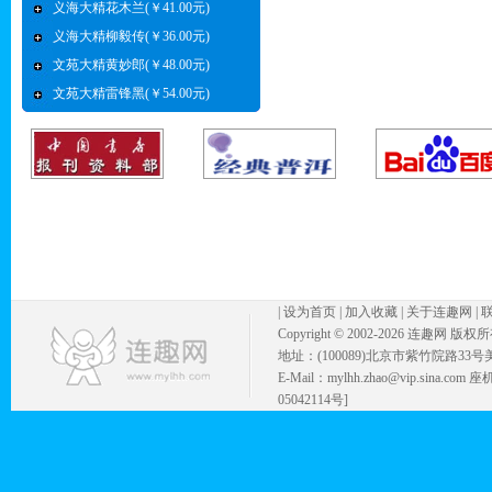
义海大精花木兰(￥41.00元)
义海大精柳毅传(￥36.00元)
文苑大精黄妙郎(￥48.00元)
文苑大精雷锋黑(￥54.00元)
|
设为首页
|
加入收藏
|
关于连趣网
|
Copyright © 2002-
2026 连趣网 版权
地址：(100089)北京市紫竹院路33号
E-Mail：mylhh.zhao@vip.sina.
05042114号]