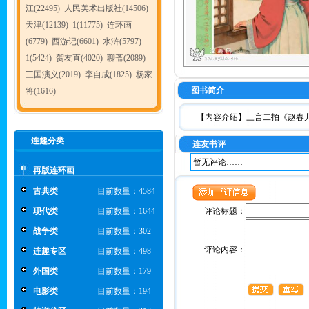
江(22495)
人民美术出版社(14506)
天津(12139)
1(11775)
连环画
(6779)
西游记(6601)
水浒(5797)
1(5424)
贺友直(4020)
聊斋(2089)
三国演义(2019)
李自成(1825)
杨家
图书简介
将(1616)
【内容介绍】
三言二拍《赵春
连趣分类
连友书评
暂无评论……
再版连环画
古典类
目前数量：4584
现代类
目前数量：1644
评论标题：
战争类
目前数量：302
评论内容：
连趣专区
目前数量：498
外国类
目前数量：179
电影类
目前数量：194