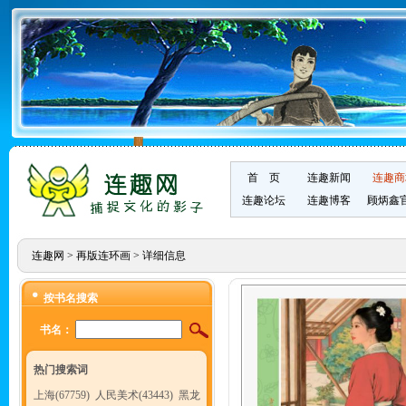
首 页
连趣新闻
连趣商
连趣论坛
连趣博客
顾炳鑫
连趣网
>
再版连环画
> 详细信息
按书名搜索
书名：
热门搜索词
上海(67759)
人民美术(43443)
黑龙