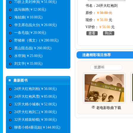
75折上美封神演(￥51.00元)
书名：
24开大红袍刘
战马驰骋(￥12.00元)
原价：
￥
56.00 元
海姑娘(￥10.00元)
现价：
￥56.00
元
华主席在战火分(￥26.00元)
VIP价：
￥56.00
元
一条毛毯(￥20.00元)
野猪林（俄文）(￥280.00元)
黑山阻击战(￥260.00元)
连趣精彩项目推荐
水帘洞(￥25.00元)
刘文学(￥35.00元)
最新图书
24开大红袍刘柏(￥56.00元)
24开大红袍风雪(￥85.00元)
32开大精小城春(￥52.00元)
老电影歌曲下载
24开大红袍刘二(￥39.00元)
32开大精装蛤蟆(￥39.00元)
聊斋小精4册花姑(￥144.00元)