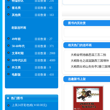
特溢价区
目前数量：216
签名类
目前数量：65
其他类
目前数量：163
图书内页欣赏
老版连环画
49年前
目前数量：27
相关热门的连环画
50-60年代
目前数量：371
文革时期
目前数量：2908
大精金明池杨思温三言二拍
80年代以后
目前数量：4089
大精陈仓之战寇陇西三国增补
大精西出祁山失街亭2册三国
外文类
目前数量：9
电影版
目前数量：410
连趣新书上架
热门图书
上美24开彩色精(￥60.00元)