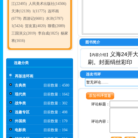
江(22495)
人民美术出版社(14506)
天津(12139)
1(11775)
连环画
(6779)
西游记(6601)
水浒(5797)
1(5424)
贺友直(4020)
聊斋(2089)
三国演义(2019)
李自成(1825)
杨家
将(1616)
图书简介
义海24开
【内容介绍】
刷。封面绢丝彩印
连趣分类
连友书评
再版连环画
暂无评论……
古典类
目前数量：4580
现代类
目前数量：1642
战争类
目前数量：302
评论标题：
连趣专区
目前数量：498
外国类
目前数量：179
评论内容：
电影类
目前数量：194