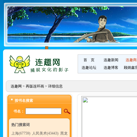
首 页
连趣新闻
连趣商
连趣论坛
连趣博客
顾炳鑫
连趣网
>
再版连环画
> 详细信息
按书名搜索
书名：
热门搜索词
上海(67759)
人民美术(43443)
黑龙