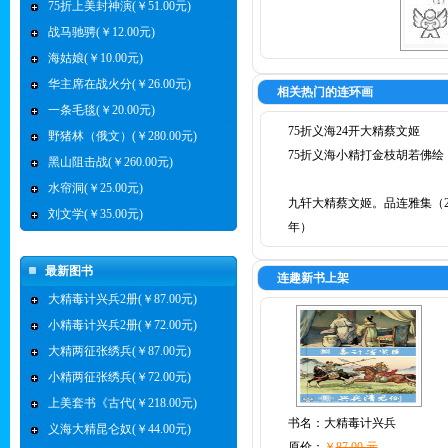
75折上美封神演(￥51.00元)
战马驰骋(￥12.00元)
海姑娘(￥10.00元)
华主席在战火分(￥26.00元)
相关热门的连环画
一条毛毯(￥20.00元)
75折义海24开大精蔡文姬
野猪林（俄文）(￥280.00元)
75折义海小精打金枝胡若佛绘
黑山阻击战(￥260.00元)
水帘洞(￥25.00元)
九轩大精蔡文姬。品连雅集（20
刘文学(￥35.00元)
年）
最新图书
连趣新书上架
大精毒计兴兵2册(￥87.00元)
小精毒计兴兵2册(￥72.00元)
大精两征张绣兵(￥87.00元)
小精两征张绣兵(￥72.00元)
上美套书《古代(￥218.00元)
书名：
大精毒计兴兵
义海大精昆仑奴(￥44.00元)
原价：
￥
87.00 元