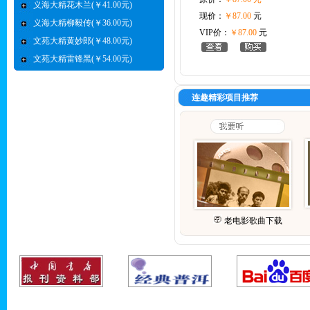
义海大精花木兰(￥41.00元)
现价：
￥87.00
元
义海大精柳毅传(￥36.00元)
VIP价：
￥87.00
元
文苑大精黄妙郎(￥48.00元)
文苑大精雷锋黑(￥54.00元)
连趣精彩项目推荐
老电影歌曲下载