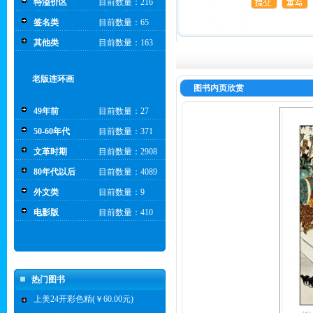
特溢价区
目前数量：216
签名类
目前数量：65
其他类
目前数量：163
老版连环画
图书内页欣赏
49年前
目前数量：27
50-60年代
目前数量：371
文革时期
目前数量：2908
80年代以后
目前数量：4089
外文类
目前数量：9
电影版
目前数量：410
热门图书
上美24开彩色精(￥60.00元)