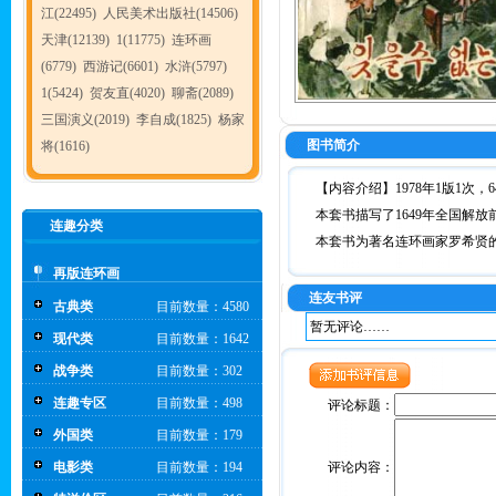
江(22495)
人民美术出版社(14506)
天津(12139)
1(11775)
连环画
(6779)
西游记(6601)
水浒(5797)
1(5424)
贺友直(4020)
聊斋(2089)
三国演义(2019)
李自成(1825)
杨家
图书简介
将(1616)
【内容介绍】1978年1版1次，64
本套书描写了1649年全国解
连趣分类
本套书为著名连环画家罗希贤
再版连环画
连友书评
古典类
目前数量：4580
暂无评论……
现代类
目前数量：1642
战争类
目前数量：302
连趣专区
目前数量：498
评论标题：
外国类
目前数量：179
电影类
目前数量：194
评论内容：