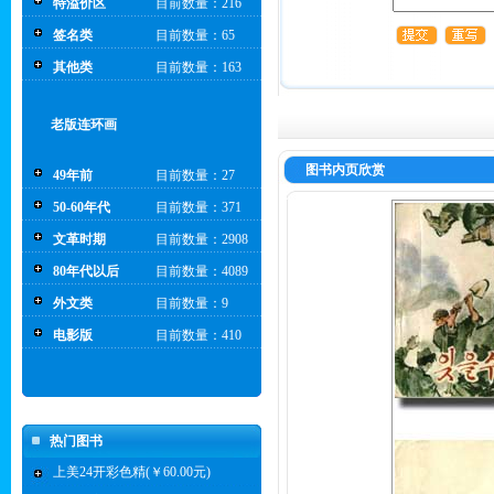
特溢价区
目前数量：216
签名类
目前数量：65
其他类
目前数量：163
老版连环画
图书内页欣赏
49年前
目前数量：27
50-60年代
目前数量：371
文革时期
目前数量：2908
80年代以后
目前数量：4089
外文类
目前数量：9
电影版
目前数量：410
热门图书
上美24开彩色精(￥60.00元)