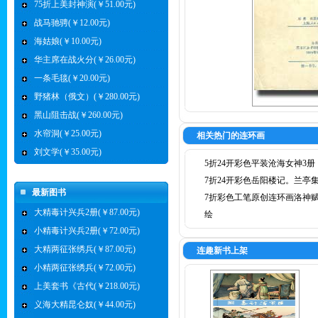
75折上美封神演(￥51.00元)
战马驰骋(￥12.00元)
海姑娘(￥10.00元)
华主席在战火分(￥26.00元)
一条毛毯(￥20.00元)
野猪林（俄文）(￥280.00元)
黑山阻击战(￥260.00元)
水帘洞(￥25.00元)
相关热门的连环画
刘文学(￥35.00元)
5折24开彩色平装沧海女神3册
7折24开彩色岳阳楼记。兰亭
最新图书
7折彩色工笔原创连环画洛神
大精毒计兴兵2册(￥87.00元)
绘
小精毒计兴兵2册(￥72.00元)
大精两征张绣兵(￥87.00元)
连趣新书上架
小精两征张绣兵(￥72.00元)
上美套书《古代(￥218.00元)
义海大精昆仑奴(￥44.00元)