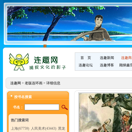
首 页
连趣新闻
连趣商
连趣论坛
连趣博客
顾炳鑫
连趣网
>
老版连环画
> 详细信息
按书名搜索
书名：
热门搜索词
上海(67759)
人民美术(43443)
黑龙