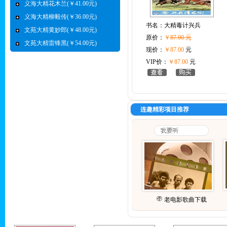
义海大精花木兰(￥41.00元)
义海大精柳毅传(￥36.00元)
书名：
大精毒计兴兵
文苑大精黄妙郎(￥48.00元)
原价：
￥
87.00 元
文苑大精雷锋黑(￥54.00元)
现价：
￥87.00
元
VIP价：
￥87.00
元
连趣精彩项目推荐
老电影歌曲下载