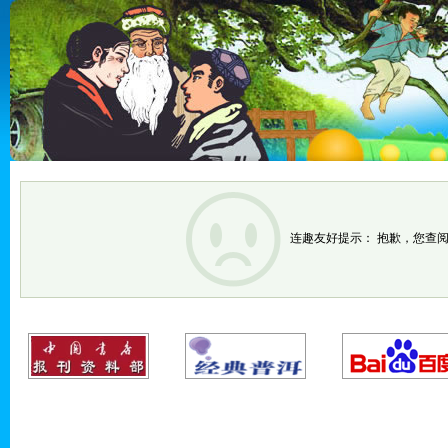
连趣友好提示： 抱歉，您查