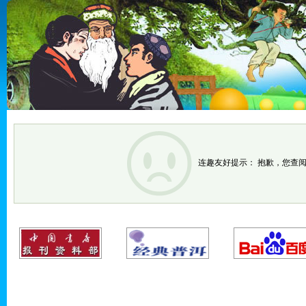
连趣友好提示： 抱歉，您查