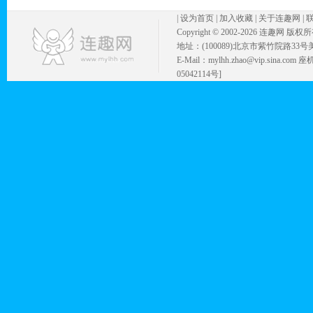
|
设为首页
|
加入收藏
|
关于连趣网
|
Copyright © 2002-
2026 连趣网 版权
地址：(100089)北京市紫竹院路33号
E-Mail：mylhh.zhao@vip.sina.
05042114号]