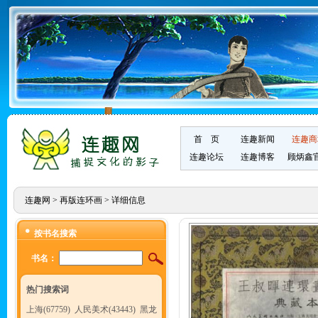
首 页
连趣新闻
连趣商
连趣论坛
连趣博客
顾炳鑫
连趣网
>
再版连环画
> 详细信息
按书名搜索
书名：
热门搜索词
上海(67759)
人民美术(43443)
黑龙