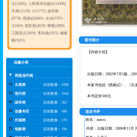
江(22495)
人民美术出版社(14506)
天津(12139)
1(11775)
连环画
(6779)
西游记(6601)
水浒(5797)
1(5424)
贺友直(4020)
聊斋(2089)
三国演义(2019)
李自成(1825)
杨家
图书简介
将(1615)
【内容介绍】
连趣分类
出版日期：2002年7月1版，20
再版连环画
古典类
目前数量：4580
本套书包括《西厢记》、《孔
现代类
目前数量：1642
本书定价500元
战争类
目前数量：302
连趣专区
目前数量：498
连友书评
姓名：aaasss
外国类
目前数量：179
内容：出版日期：2006年11月 
电影类
目前数量：194