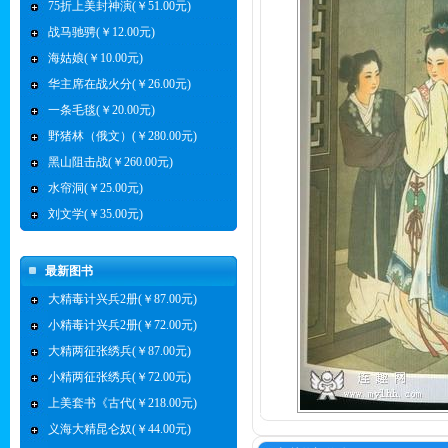
75折上美封神演(￥51.00元)
战马驰骋(￥12.00元)
海姑娘(￥10.00元)
华主席在战火分(￥26.00元)
一条毛毯(￥20.00元)
野猪林（俄文）(￥280.00元)
黑山阻击战(￥260.00元)
水帘洞(￥25.00元)
刘文学(￥35.00元)
最新图书
大精毒计兴兵2册(￥87.00元)
小精毒计兴兵2册(￥72.00元)
大精两征张绣兵(￥87.00元)
小精两征张绣兵(￥72.00元)
上美套书《古代(￥218.00元)
义海大精昆仑奴(￥44.00元)