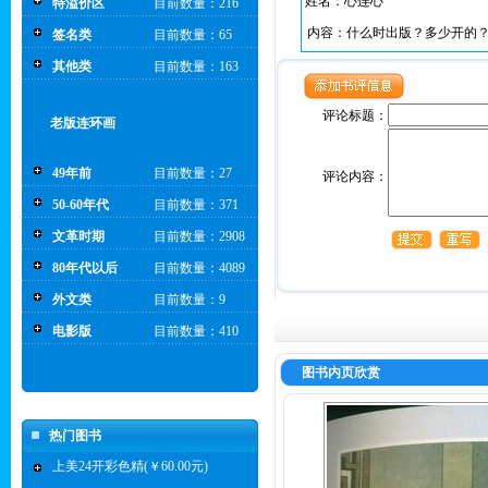
姓名：心连心
特溢价区
目前数量：216
内容：什么时出版？多少开的
签名类
目前数量：65
其他类
目前数量：163
评论标题：
老版连环画
49年前
目前数量：27
评论内容：
50-60年代
目前数量：371
文革时期
目前数量：2908
80年代以后
目前数量：4089
外文类
目前数量：9
电影版
目前数量：410
图书内页欣赏
热门图书
上美24开彩色精(￥60.00元)