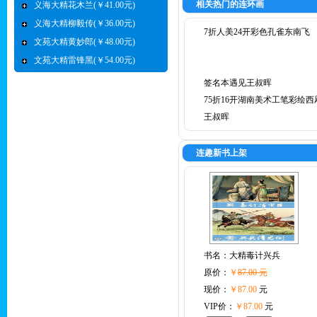
相关热门的连环画
义海大精花木兰(￥41.00元)
义海大精柳毅传(￥36.00元)
7折人美24开彩色孔雀东南飞
文苑大精黄妙郎(￥48.00元)
文苑大精雷锋黑(￥54.00元)
签名本遇见王叔晖
75折16开湖南美术工笔彩绘西
王叔晖
连趣新书上架
书名：
大精毒计兴兵
原价：
￥
87.00 元
现价：
￥87.00
元
VIP价：
￥87.00
元