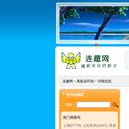
连趣网
>
再版连环画
> 详细信息
按书名搜索
书名：
热门搜索词
上海(67759)
人民美术(43443)
黑龙