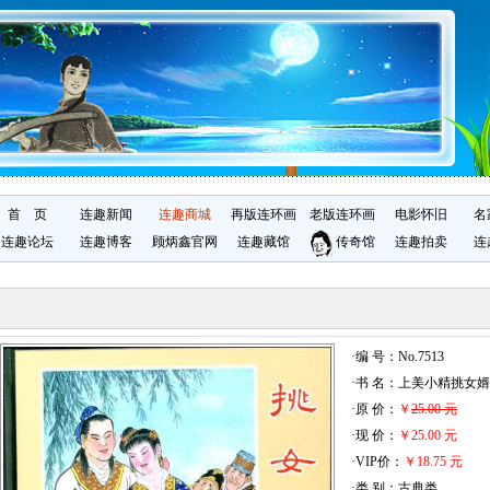
首 页
连趣新闻
连趣商城
再版连环画
老版连环画
电影怀旧
名
连趣论坛
连趣博客
顾炳鑫官网
连趣藏馆
传奇馆
连趣拍卖
连
·编 号：No.7513
·书 名：上美小精挑女婿
·原 价：
￥
25.00 元
·现 价：
￥25.00 元
·VIP价：
￥18.75 元
·类 别：古典类