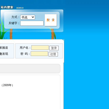
方式：
关键字：
家频道
用户名：
趣发现
密 码：
（2009年）