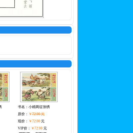
绣
书名：
小精两征张绣
原价：
￥
72.00 元
现价：
￥72.00
元
VIP价：
￥72.00
元