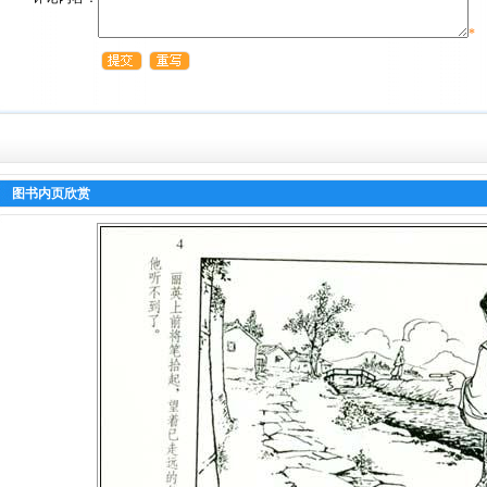
*
图书内页欣赏