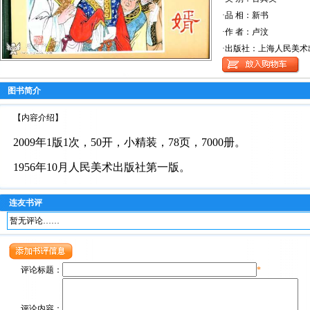
·品 相：新书
·作 者：卢汶
·出版社：上海人民美术
图书简介
【内容介绍】
2009年1版1次，50开，小精装，78页，7000册。
1956年10月人民美术出版社第一版。
连友书评
暂无评论……
评论标题：
*
评论内容：