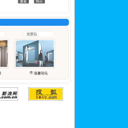
馆
连趣论坛