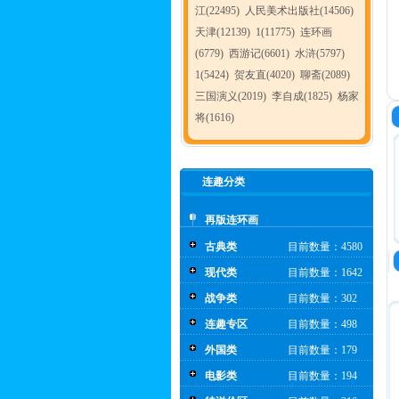
江(22495)
人民美术出版社(14506)
天津(12139)
1(11775)
连环画
(6779)
西游记(6601)
水浒(5797)
1(5424)
贺友直(4020)
聊斋(2089)
三国演义(2019)
李自成(1825)
杨家
将(1616)
连趣分类
再版连环画
古典类
目前数量：4580
现代类
目前数量：1642
战争类
目前数量：302
连趣专区
目前数量：498
外国类
目前数量：179
电影类
目前数量：194