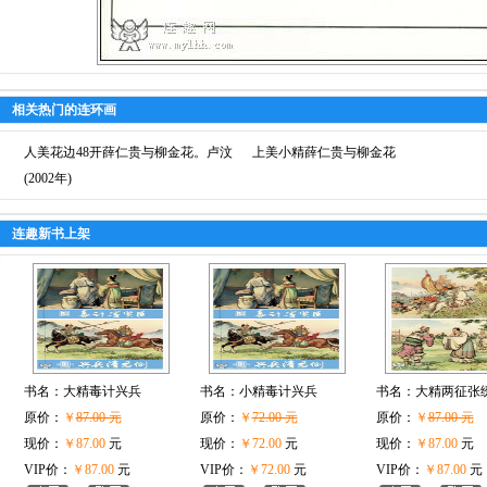
相关热门的连环画
人美花边48开薛仁贵与柳金花。卢汶
上美小精薛仁贵与柳金花
(2002年)
连趣新书上架
书名：
大精毒计兴兵
书名：
小精毒计兴兵
书名：
大精两征张
原价：
￥
87.00 元
原价：
￥
72.00 元
原价：
￥
87.00 元
现价：
￥87.00
元
现价：
￥72.00
元
现价：
￥87.00
元
VIP价：
￥87.00
元
VIP价：
￥72.00
元
VIP价：
￥87.00
元