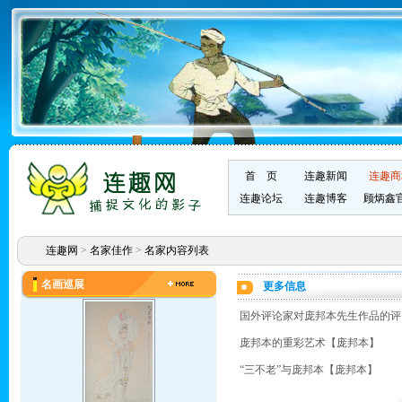
首 页
连趣新闻
连趣商
连趣论坛
连趣博客
顾炳鑫
连趣网
>
名家佳作
>
名家内容列表
名画巡展
更多信息
国外评论家对庞邦本先生作品的评
庞邦本的重彩艺术【庞邦本】
“三不老”与庞邦本【庞邦本】