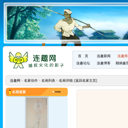
首 页
连趣新闻
连趣商
连趣论坛
连趣博客
顾炳鑫
连趣网
>
名家佳作
>
名画列表
>
名画详细::
[返回名家主页]
名画巡展