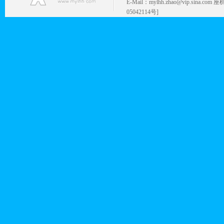
E-Mail：mylhh.zhao@vip.sina.
05042114号]