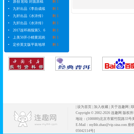
•
原创 彩绘 封面原稿
剩 1
•
九轩出品《李自成续
剩 1
•
九轩出品《水浒传》
剩 1
•
九轩出品《水浒传》
剩 1
•
2017连环画报第5、6
剩 1
•
上美50开小精黄泥岗
剩 1
•
定价英文版平装地球
剩 1
|
设为首页
|
加入收藏
|
关于连趣网
|
Copyright © 2002-
2026 连趣网 版权
地址：(100089)北京市紫竹院路33号
E-Mail：mylhh.zhao@vip.sina.
05042114号]