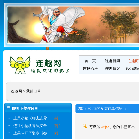
首 页
连趣新闻
连趣商
连趣论坛
连趣博客
顾炳鑫
连趣网
> 我的订单
即将下架连环画
2025-08-26 的发货订单信息 ：
•
上美小精《聊斋志异
剩 1
•
连社小精狄青演义全
剩 1
尊敬的
wujw
，您的书已寄出，
•
上美32开平装春《春
剩 1