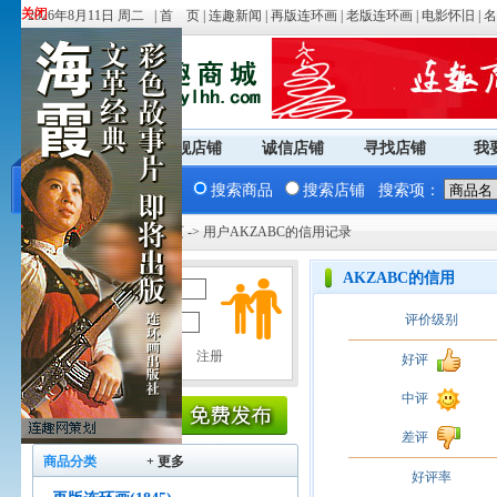
关闭
关闭
2026年8月11日 周二 |
首 页
|
连趣新闻
|
再版连环画
|
老版连环画
|
电影怀旧
|
名
商城首页
旗舰店铺
诚信店铺
寻找店铺
我
搜索商品
搜索店铺
搜索项：
您现在的位置：
商城首页
-> 用户AKZABC的信用记录
AKZABC的信用
用户名：
评价级别
密 码：
好评
中评
差评
商品分类
+ 更多
好评率