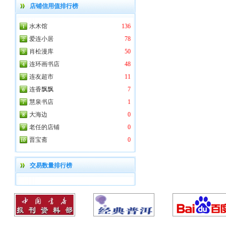
店铺信用值排行榜
水木馆
136
爱连小居
78
肖松漫库
50
连环画书店
48
连友超市
11
连香飘飘
7
慧泉书店
1
大海边
0
老任的店铺
0
晋宝斋
0
交易数量排行榜