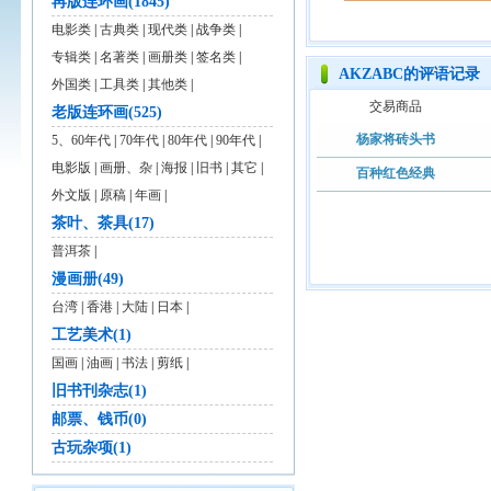
再版连环画(1845)
电影类
|
古典类
|
现代类
|
战争类
|
专辑类
|
名著类
|
画册类
|
签名类
|
AKZABC的评语记录
外国类
|
工具类
|
其他类
|
交易商品
老版连环画(525)
杨家将砖头书
5、60年代
|
70年代
|
80年代
|
90年代
|
电影版
|
画册、杂
|
海报
|
旧书
|
其它
|
百种红色经典
外文版
|
原稿
|
年画
|
茶叶、茶具(17)
普洱茶
|
漫画册(49)
台湾
|
香港
|
大陆
|
日本
|
工艺美术(1)
国画
|
油画
|
书法
|
剪纸
|
旧书刊杂志(1)
邮票、钱币(0)
古玩杂项(1)