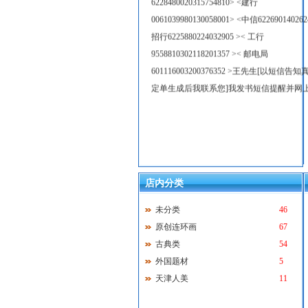
0061039980130058001> <中信622690140262
招行6225880224032905 >< 工行
9558810302118201357 >< 邮电局
601116003200376352 >王先生[以短信告
定单生成后我联系您]我发书短信提醒并网
店内分类
未分类
46
原创连环画
67
古典类
54
外国题材
5
天津人美
11