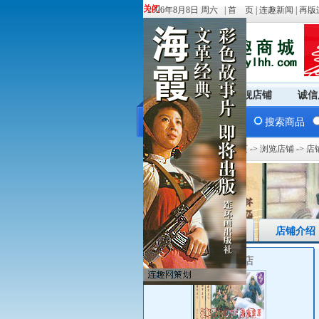
关闭
关闭
2026年8月8日 周六 |
首 页
|
连趣新闻
|
再版
商城首页
旗舰店铺
诚信
搜索商品
您现在的位置：
商城首页
->
浏览店铺
-> 
店铺首页
店铺介绍
连环画书店