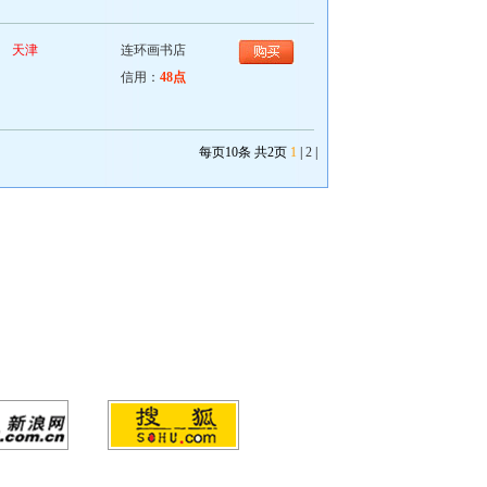
天津
连环画书店
信用：
48点
每页10条 共2页
1
|
2
|