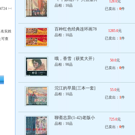
128.0
元
4724 ><
品相：
10品
已卖出：
0
件
知真名实姓
百种红色经典连环画78
1285.0
元
品相：
10品
上可查
已卖出：
1
件
哦，香雪（获奖大开）
50.0
元
品相：
98品
已卖出：
0
件
沱江的早晨[三本一套]
55.0
元
品相：
10品
已卖出：
1
件
聊斋志异(1-42)老版小
725.0
元
品相：
10品
已卖出：
0
件