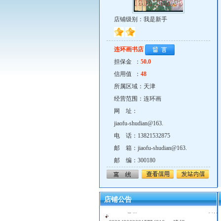
店铺级别：我是新手
连环画书店
担保金 ：
50.0
信用值 ：
48
所属区域：天津
经营范围：连环画
网 址：
jiaofu-shudian@163.
电 话：13821532875
邮 箱：jiaofu-shudian@163.
邮 编：300180
连环画交流欢迎光临！我的邮箱jiaofu-
shudian@163.com qq619387417网址
http://see.cartoonwin.com/supermarket/shops/i
店铺公告
id=211电话15822888189.13821532875<农行
6228480020315754810> <建行