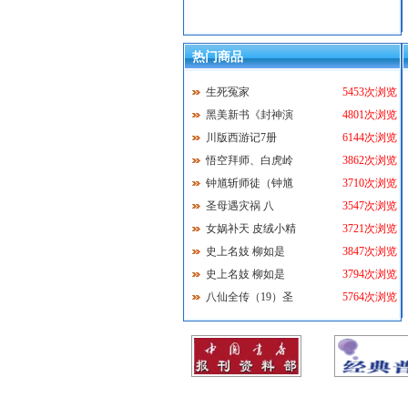
热门商品
生死冤家
5453次浏览
黑美新书《封神演
4801次浏览
川版西游记7册
6144次浏览
悟空拜师、白虎岭
3862次浏览
钟馗斩师徒（钟馗
3710次浏览
圣母遇灾祸 八
3547次浏览
女娲补天 皮绒小精
3721次浏览
史上名妓 柳如是
3847次浏览
史上名妓 柳如是
3794次浏览
八仙全传（19）圣
5764次浏览