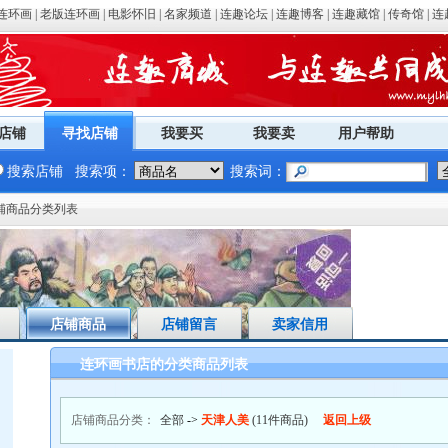
连环画
|
老版连环画
|
电影怀旧
|
名家频道
|
连趣论坛
|
连趣博客
|
连趣藏馆
|
传奇馆
|
连
店铺
寻找店铺
我要买
我要卖
用户帮助
搜索店铺
搜索项：
搜索词：
店铺商品分类列表
店铺商品
店铺留言
卖家信用
连环画书店的分类商品列表
店铺商品分类：
全部
->
天津人美
(11件商品)
返回上级