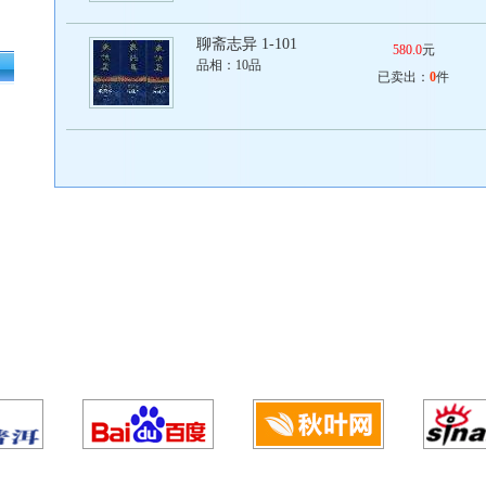
聊斋志异 1-101
580.0
元
品相：
10品
已卖出：
0
件