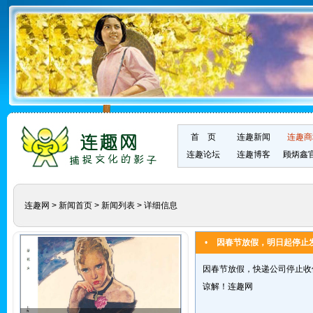
首 页
连趣新闻
连趣商
连趣论坛
连趣博客
顾炳鑫
连趣网
>
新闻首页
>
新闻列表
> 详细信息
•
因春节放假，明日起停止
因春节放假，快递公司停止收
谅解！连趣网