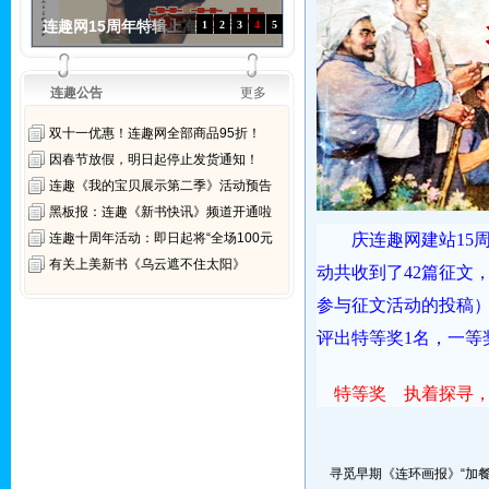
2018有奖征文活动获奖名单
1
2
3
4
5
连趣公告
更多
双十一优惠！连趣网全部商品95折！
因春节放假，明日起停止发货通知！
连趣《我的宝贝展示第二季》活动预告
黑板报：连趣《新书快讯》频道开通啦
连趣十周年活动：即日起将“全场100元
庆连趣网建站15
有关上美新书《乌云遮不住太阳》
动共收到了42篇征文
参与征文活动的投稿
评出特等奖1名，一等
特等奖
执着探寻，
寻觅早期《连环画报》“加餐” 