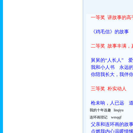
一等奖 讲故事的高
《鸡毛信》的故事 jhc
二等奖
故事丰满，
舅舅的“人长人” 
我和小人书 永远
你陪我长大，我伴你变老
三等奖
朴实动人
枪未响，人已远 
我的十年连趣 linqiyu
连环画琐记 wesqqf
父亲和连环画的故
点燃我内心温暖情愫的