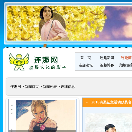
首 页
连趣新闻
连趣商
连趣论坛
连趣博客
顾炳鑫
连趣网
>
新闻首页
>
新闻列表
> 详细信息
•
2018有奖征文活动获奖名