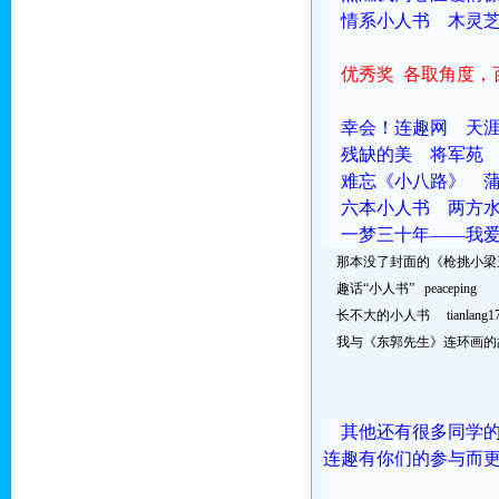
情系小人书 木灵
优秀奖
各取角度，
幸会！连趣网 
残缺的美 将军苑
难忘《小八路》 
六本小人书 两方
一梦三十年——我爱武
那本没了封面的《枪挑小梁
趣话“小人书” peaceping
长不大的小人书 tianlang1
我与《东郭先生》连环画的
其他还有很多同学的
连趣有你们的参与而