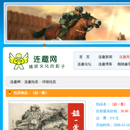
首 页
连趣新闻
连趣商
连趣论坛
连趣博客
顾炳鑫
连趣网
>
连趣拍卖
>
详细信息
拍卖物品：《赵一曼》
拍品名：
《赵一曼》
目前最高价钱：
36.00
运 费：0.0 元
开始时间：2008-03-16 1