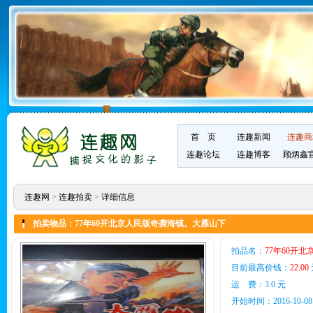
首 页
连趣新闻
连趣商
连趣论坛
连趣博客
顾炳鑫
连趣网
>
连趣拍卖
>
详细信息
拍卖物品：77年60开北京人民版奇袭海镇。大雁山下
拍品名：
77年60开
目前最高价钱：
22.00
运 费：3.0 元
开始时间：2016-10-08 1