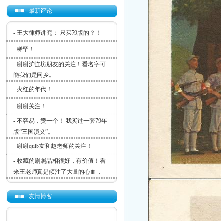
最新评论
-
王大律师讲究： 只买79版的？！
-
稀罕！
-
谢谢沪连坊朋友的关注！看名字可
能我们是同乡。
-
火红的年代！
-
谢谢关注！
-
不容易，赞一个！ 我买过一套79年
版“三国演义”。
-
谢谢qulb友和赵老师的关注！
-
收藏的剧照品相很好，有价值！看
来王老师真是倾注了大量的心血，
友情博客