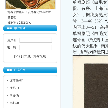
单幅剧照《白毛女
贯、有序。上海市
博客个性签名：该博客还没有设置
女》，据我所见只
签名档
号：
3
—
46
（
32
）
被浏览：241242 次
内容上
3
—
51
“奋
用户登陆
单幅剧照《白毛女
连环画《“优秀工
用户名
线的伟大胜利
_
南
密 码
岁
_
热烈欢呼我国
[登录]
[注册]
[博客首页]
日志分类
•
连环画
(64)
•
插图
(1)
•
动漫
(3)
•
电影
(3)