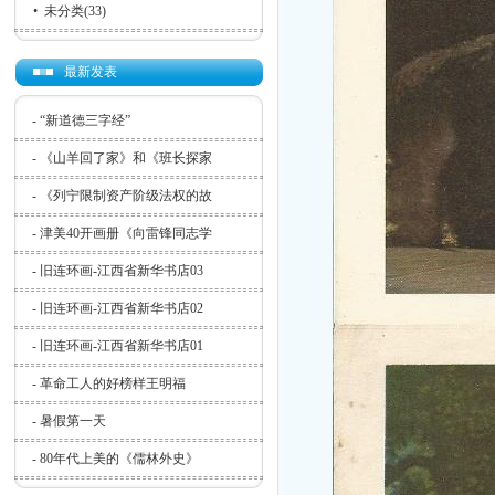
•
未分类
(33)
最新发表
-
“新道德三字经”
-
《山羊回了家》和《班长探家
-
《列宁限制资产阶级法权的故
-
津美40开画册《向雷锋同志学
-
旧连环画-江西省新华书店03
-
旧连环画-江西省新华书店02
-
旧连环画-江西省新华书店01
-
革命工人的好榜样王明福
-
暑假第一天
-
80年代上美的《儒林外史》