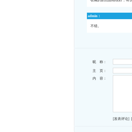
收藏的剧照品相很好，有
admin：
不错。
昵 称：
主 页：
内 容：
[发表评论]