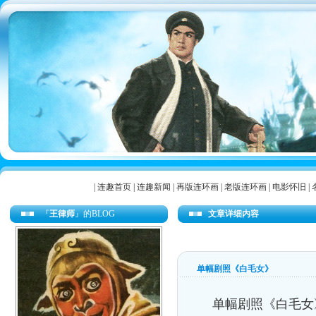
|
连趣首页
|
连趣新闻
|
再版连环画
|
老版连环画
|
电影怀旧
|
『
王律师
』的BLOG
文章详细内容
单幅剧照《白毛女》
单幅剧照《白毛女