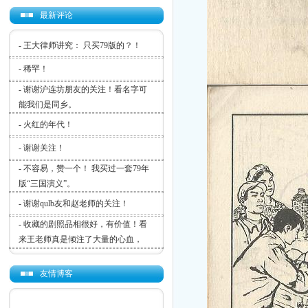
最新评论
-
王大律师讲究： 只买79版的？！
-
稀罕！
-
谢谢沪连坊朋友的关注！看名字可
能我们是同乡。
-
火红的年代！
-
谢谢关注！
-
不容易，赞一个！ 我买过一套79年
版“三国演义”。
-
谢谢qulb友和赵老师的关注！
-
收藏的剧照品相很好，有价值！看
来王老师真是倾注了大量的心血，
友情博客