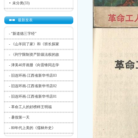
•
未分类
(33)
最新发表
-
“新道德三字经”
-
《山羊回了家》和《班长探家
-
《列宁限制资产阶级法权的故
-
津美40开画册《向雷锋同志学
-
旧连环画-江西省新华书店03
-
旧连环画-江西省新华书店02
-
旧连环画-江西省新华书店01
-
革命工人的好榜样王明福
-
暑假第一天
-
80年代上美的《儒林外史》