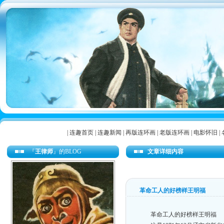
|
连趣首页
|
连趣新闻
|
再版连环画
|
老版连环画
|
电影怀旧
|
『
王律师
』的BLOG
文章详细内容
革命工人的好榜样王明福
革命工人的好榜样王明福