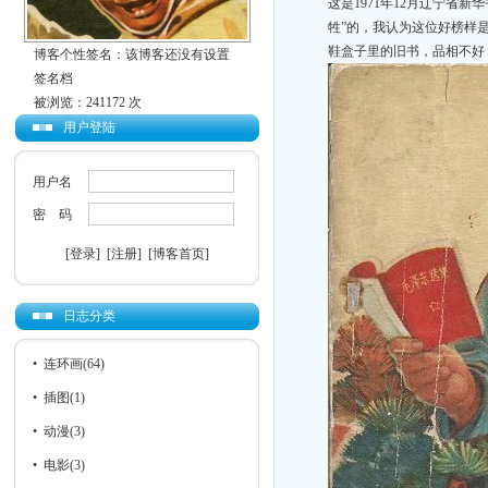
这是
1971
年
12
月辽宁省新华
牲”的，我认为这位好榜样
鞋盒子里的旧书，品相不好
博客个性签名：该博客还没有设置
签名档
被浏览：241172 次
用户登陆
用户名
密 码
[登录]
[注册]
[博客首页]
日志分类
•
连环画
(64)
•
插图
(1)
•
动漫
(3)
•
电影
(3)