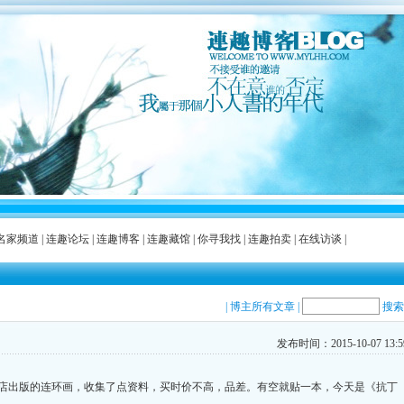
名家频道
|
连趣论坛
|
连趣博客
|
连趣藏馆
|
你寻我找
|
连趣拍卖
|
在线访谈
|
|
博主所有文章
|
搜索
发布时间：2015-10-07 13:59
店出版的连环画，收集了点资料，买时价不高，品差。有空就贴一本，今天是《抗丁