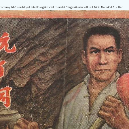
com/mylhh/user/blog/DetailBlogArticleUServlet?flag=s&articleID=1345036754512_7167