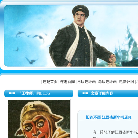
|
连趣首页
|
连趣新闻
|
再版连环画
|
老版连环画
|
电影怀旧
|
『
王律师
』的BLOG
文章详细内容
旧连环画-江西省新华书店01
有一阵想了解江西省新华书