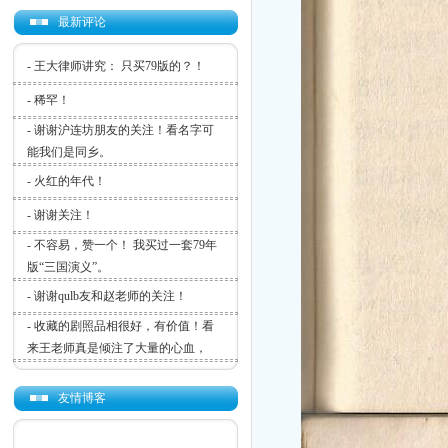
最新评论
-
王大律师讲究： 只买79版的？！
-
稀罕！
-
谢谢沪连坊朋友的关注！看名字可
能我们是同乡。
-
火红的年代！
-
谢谢关注！
-
不容易，赞一个！ 我买过一套79年
版“三国演义”。
-
谢谢qulb友和赵老师的关注！
-
收藏的剧照品相很好，有价值！看
来王老师真是倾注了大量的心血，
友情博客