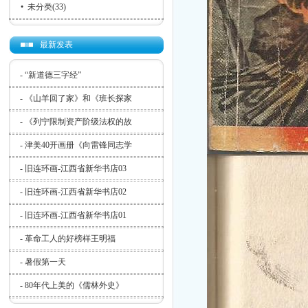
•
未分类
(33)
最新发表
-
“新道德三字经”
-
《山羊回了家》和《班长探家
-
《列宁限制资产阶级法权的故
-
津美40开画册《向雷锋同志学
-
旧连环画-江西省新华书店03
-
旧连环画-江西省新华书店02
-
旧连环画-江西省新华书店01
-
革命工人的好榜样王明福
-
暑假第一天
-
80年代上美的《儒林外史》