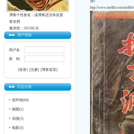
洞》
http://www.mylhh.com/mylhh/
博客个性签名：该博客还没有设置
签名档
被浏览：241166 次
用户登陆
用户名
密 码
[登录]
[注册]
[博客首页]
日志分类
•
连环画
(64)
•
插图
(1)
•
动漫
(3)
•
电影
(3)