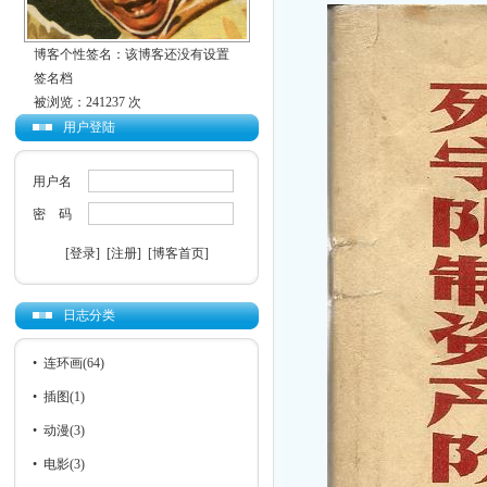
博客个性签名：该博客还没有设置
签名档
被浏览：241237 次
用户登陆
用户名
密 码
[登录]
[注册]
[博客首页]
日志分类
•
连环画
(64)
•
插图
(1)
•
动漫
(3)
•
电影
(3)