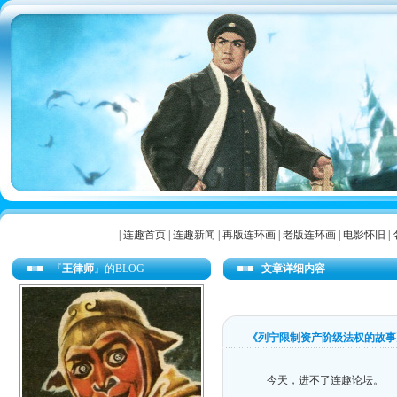
|
连趣首页
|
连趣新闻
|
再版连环画
|
老版连环画
|
电影怀旧
|
『
王律师
』的BLOG
文章详细内容
《列宁限制资产阶级法权的故事
今天，进不了连趣论坛。