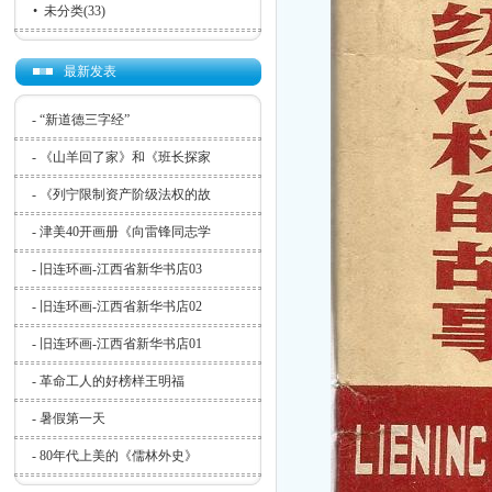
•
未分类
(33)
最新发表
-
“新道德三字经”
-
《山羊回了家》和《班长探家
-
《列宁限制资产阶级法权的故
-
津美40开画册《向雷锋同志学
-
旧连环画-江西省新华书店03
-
旧连环画-江西省新华书店02
-
旧连环画-江西省新华书店01
-
革命工人的好榜样王明福
-
暑假第一天
-
80年代上美的《儒林外史》