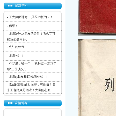
最新评论
-
王大律师讲究： 只买79版的？！
-
稀罕！
-
谢谢沪连坊朋友的关注！看名字可
能我们是同乡。
-
火红的年代！
-
谢谢关注！
-
不容易，赞一个！ 我买过一套79年
版“三国演义”。
-
谢谢qulb友和赵老师的关注！
-
收藏的剧照品相很好，有价值！看
来王老师真是倾注了大量的心血，
友情博客