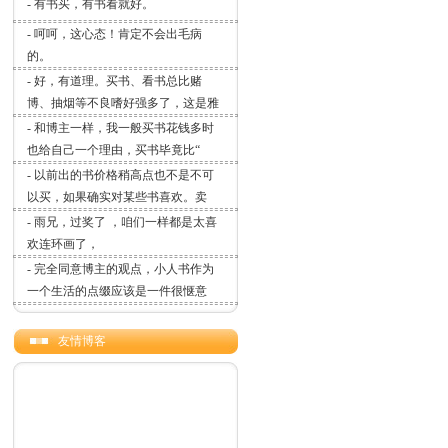
-
有书买，有书看就好。
-
呵呵，这心态！肯定不会出毛病
的。
-
好，有道理。买书、看书总比赌
博、抽烟等不良嗜好强多了，这是雅
-
和博主一样，我一般买书花钱多时
也给自己一个理由，买书毕竟比“
-
以前出的书价格稍高点也不是不可
以买，如果确实对某些书喜欢。卖
-
雨兄，过奖了 ，咱们一样都是太喜
欢连环画了，
-
完全同意博主的观点，小人书作为
一个生活的点缀应该是一件很惬意
友情博客