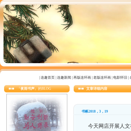
|
连趣首页
|
连趣新闻
|
再版连环画
|
老版连环画
|
电影怀旧
|
『
夜雨书声
』的BLOG
文章详细内容
书帐2018，3，19
今天网店开展人文