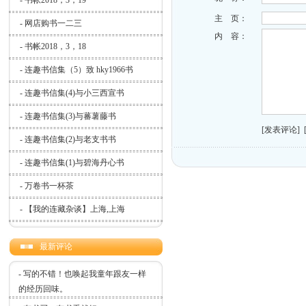
-
书帐2018，3，19
主 页：
-
网店购书一二三
内 容：
-
书帐2018，3，18
-
连趣书信集（5）致 hky1966书
-
连趣书信集(4)与小三西宣书
-
连趣书信集(3)与蕃薯藤书
[发表评论]
-
连趣书信集(2)与老支书书
-
连趣书信集(1)与碧海丹心书
-
万卷书一杯茶
-
【我的连藏杂谈】上海,上海
最新评论
-
写的不错！也唤起我童年跟友一样
的经历回味。