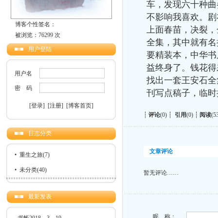
车，发现六十种曲
不影响我喜欢。剧
博客个性签名：
上面春苗，决裂，
被浏览：76299 次
全集，其中就有名
用户登陆
要精装本，中华书
益终身了。钱花得
用户名
找出一套王安石全
密 码
刊写点稿子，临时
[登录]
[注册]
[博客首页]
┆
评论
(0) ┆
引用
(0) ┆
阅读
(5
日志分类
文章评论
•
重生之旅
(7)
•
未分类
(40)
暂无评论……
最新发表
昵 称：