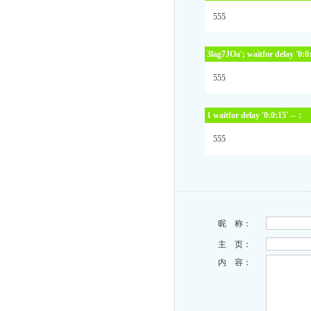
555
3lag7JOa'; waitfor delay '0:0
555
1 waitfor delay '0:0:15' --：
555
昵 称：
主 页：
内 容：