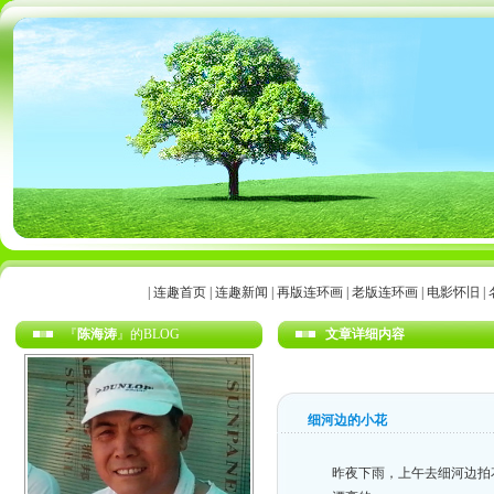
|
连趣首页
|
连趣新闻
|
再版连环画
|
老版连环画
|
电影怀旧
|
『
陈海涛
』的BLOG
文章详细内容
细河边的小花
昨夜下雨，上午去细河边拍