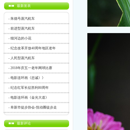
最新发表
-
朱德号蒸汽机车
-
前进型蒸汽机车
-
细河边的小花
-
纪念改革开放40周年地区老年
-
人民型蒸汽机车
-
2018年庆五一老年网球比赛
-
电影连环画《忠诚》》
-
纪念红军长征胜利80周年
-
电影连环画《金光大道》
-
阜新市徒步协会-悦动圈徒步走
最新评论