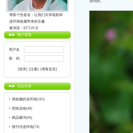
漂亮的。
博客个性签名：让我们共享电影和
连环画收藏带来的乐趣
被浏览：827129 次
用户登陆
用户名
密 码
[登录]
[注册]
[博客首页]
日志分类
•
我收藏的连环画
(183)
•
想啥说啥
(40)
•
精品藏书
(94)
•
报刊与连环画
(74)