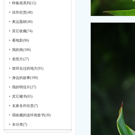
•
样板戏系列
(12)
•
佳作欣赏
(48)
•
奥运题材
(40)
•
其它收藏
(74)
•
看电影
(96)
•
我的画
(106)
•
老照片
(27)
•
曾经去过的地方
(91)
•
身边的故事
(199)
•
我的明信片
(27)
•
其它藏书
(65)
•
名家名作欣赏
(7)
•
我收藏的连环画套书
(39)
•
未分类
(7)