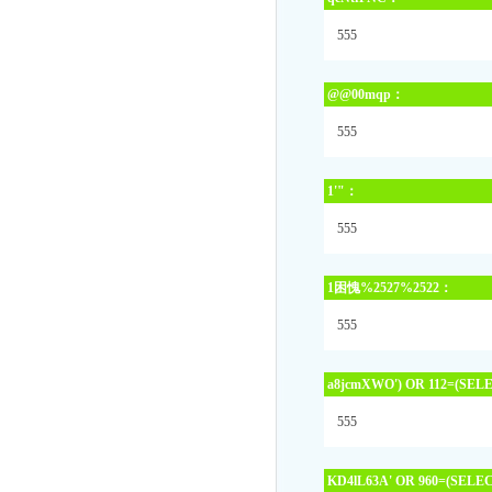
555
@@00mqp：
555
1'"：
555
1困愧%2527%2522：
555
a8jcmXWO') OR 112=(SELE
555
KD4lL63A' OR 960=(SELEC