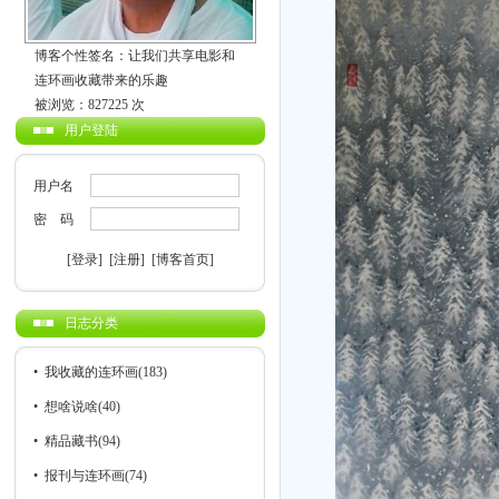
博客个性签名：让我们共享电影和
连环画收藏带来的乐趣
被浏览：827225 次
用户登陆
用户名
密 码
[登录]
[注册]
[博客首页]
日志分类
•
我收藏的连环画
(183)
•
想啥说啥
(40)
•
精品藏书
(94)
•
报刊与连环画
(74)