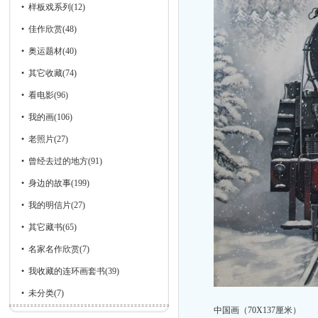
•
样板戏系列
(12)
•
佳作欣赏
(48)
•
奥运题材
(40)
•
其它收藏
(74)
•
看电影
(96)
•
我的画
(106)
•
老照片
(27)
•
曾经去过的地方
(91)
•
身边的故事
(199)
•
我的明信片
(27)
•
其它藏书
(65)
•
名家名作欣赏
(7)
•
我收藏的连环画套书
(39)
•
未分类
(7)
中国画（70X137厘米）