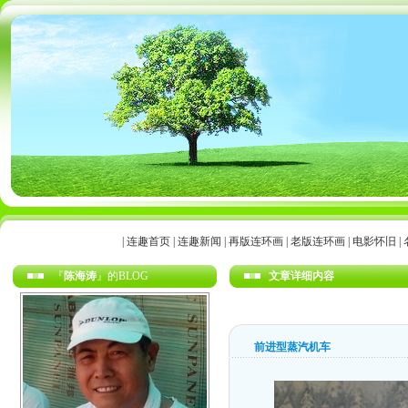
|
连趣首页
|
连趣新闻
|
再版连环画
|
老版连环画
|
电影怀旧
|
『
陈海涛
』的BLOG
文章详细内容
前进型蒸汽机车