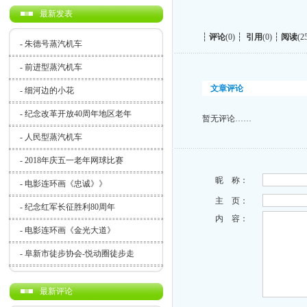
最新发表
┆
评论
(0) ┆
引用
(0) ┆
阅读
(2
-
朱德号蒸汽机车
-
前进型蒸汽机车
文章评论
-
细河边的小花
-
纪念改革开放40周年地区老年
暂无评论……
-
人民型蒸汽机车
-
2018年庆五一老年网球比赛
昵 称：
-
电影连环画《忠诚》》
主 页：
-
纪念红军长征胜利80周年
内 容：
-
电影连环画《金光大道》
-
阜新市徒步协会-悦动圈徒步走
最新评论