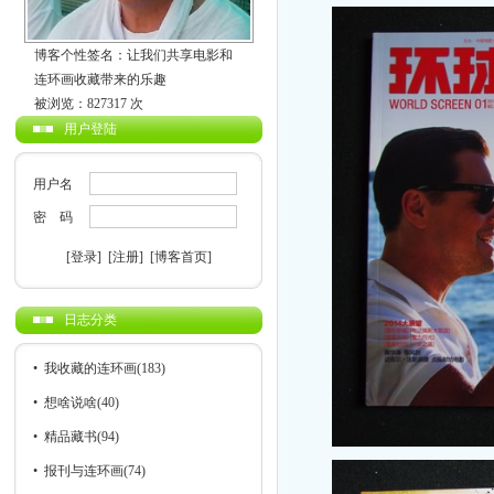
博客个性签名：让我们共享电影和
连环画收藏带来的乐趣
被浏览：827317 次
用户登陆
用户名
密 码
[登录]
[注册]
[博客首页]
日志分类
•
我收藏的连环画
(183)
•
想啥说啥
(40)
•
精品藏书
(94)
•
报刊与连环画
(74)