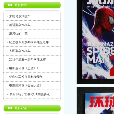
最新发表
-
朱德号蒸汽机车
-
前进型蒸汽机车
-
细河边的小花
-
纪念改革开放40周年地区老年
-
人民型蒸汽机车
-
2018年庆五一老年网球比赛
-
电影连环画《忠诚》》
-
纪念红军长征胜利80周年
-
电影连环画《金光大道》
-
阜新市徒步协会-悦动圈徒步走
最新评论