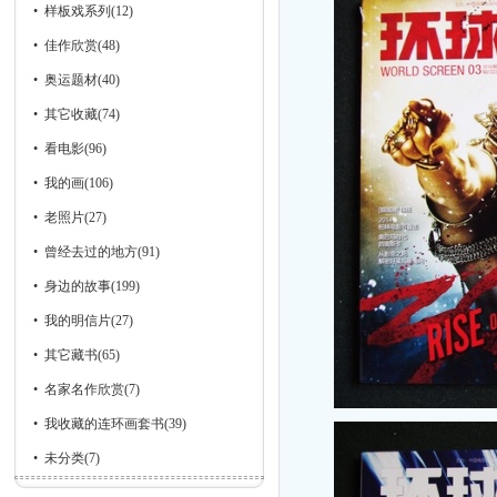
•
样板戏系列
(12)
•
佳作欣赏
(48)
•
奥运题材
(40)
•
其它收藏
(74)
•
看电影
(96)
•
我的画
(106)
•
老照片
(27)
•
曾经去过的地方
(91)
•
身边的故事
(199)
•
我的明信片
(27)
•
其它藏书
(65)
•
名家名作欣赏
(7)
•
我收藏的连环画套书
(39)
•
未分类
(7)