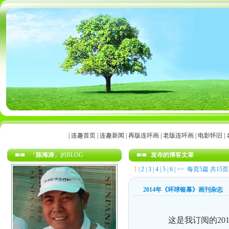
|
连趣首页
|
连趣新闻
|
再版连环画
|
老版连环画
|
电影怀旧
|
『
陈海涛
』的BLOG
发布的博客文章
1
|
2
|
3
|
4
|
5
|
6
|
>>
每页5篇 共15页
2014年《环球银幕》画刊杂志
这是我订阅的201