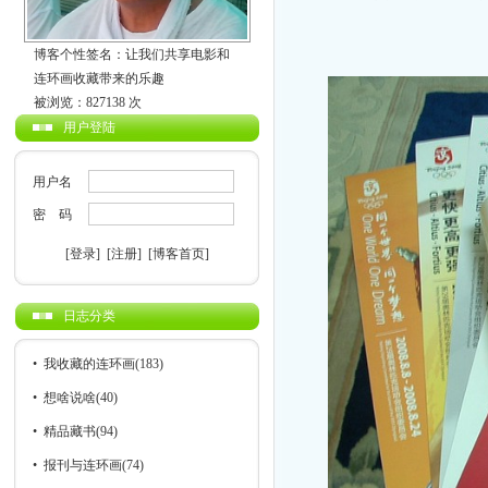
博客个性签名：让我们共享电影和
连环画收藏带来的乐趣
被浏览：827138 次
用户登陆
用户名
密 码
[登录]
[注册]
[博客首页]
日志分类
•
我收藏的连环画
(183)
•
想啥说啥
(40)
•
精品藏书
(94)
•
报刊与连环画
(74)