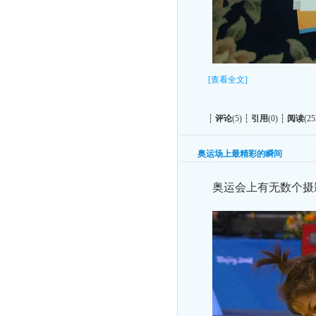
[查看全文]
┆
评论
(5) ┆
引用
(0) ┆
阅读
(25
奥运场上最精彩的瞬间
奥运会上有无数个摄