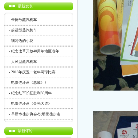
最新发表
-
朱德号蒸汽机车
-
前进型蒸汽机车
-
细河边的小花
-
纪念改革开放40周年地区老年
-
人民型蒸汽机车
-
2018年庆五一老年网球比赛
-
电影连环画《忠诚》》
-
纪念红军长征胜利80周年
-
电影连环画《金光大道》
-
阜新市徒步协会-悦动圈徒步走
最新评论