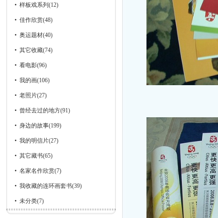
•
样板戏系列
(12)
•
佳作欣赏
(48)
•
奥运题材
(40)
•
其它收藏
(74)
•
看电影
(96)
•
我的画
(106)
•
老照片
(27)
•
曾经去过的地方
(91)
•
身边的故事
(199)
•
我的明信片
(27)
•
其它藏书
(65)
•
名家名作欣赏
(7)
•
我收藏的连环画套书
(39)
•
未分类
(7)