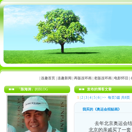
|
连趣首页
|
连趣新闻
|
再版连环画
|
老版连环画
|
电影怀旧
|
『
陈海涛
』的BLOG
发布的博客文章
1
|
2
|
3
|
4
|
5
|
6
|
>>
每页5篇 共8页
我买的《奥运会招贴画》
去年北京奥运会结束
北京的亲戚买了一套