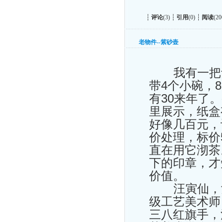
┆
评论
(3) ┆
引用
(0) ┆
阅读
(20
老物件--紫砂壶
我有一把紫
带4个小碗，
有30来年了
里展示，纸盒
好像几百元，
价处理，标价
直在用它沏茶
下的印章，才
价值。
汪寅仙，女，
级工艺美术师
三八红旗手，