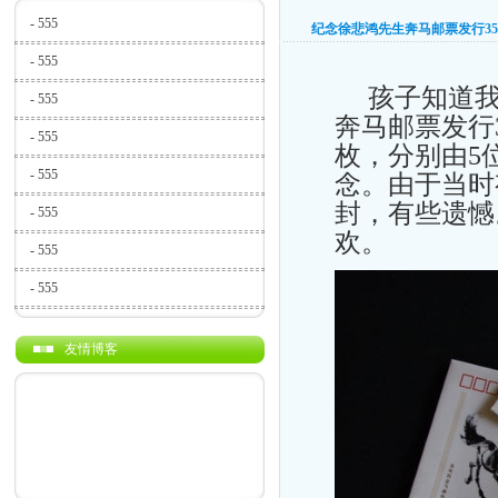
-
555
纪念徐悲鸿先生奔马邮票发行3
-
555
孩子知道我
-
555
奔马邮票发行
-
555
枚，分别由5
-
555
念。由于当时
封，有些遗憾
-
555
欢。
-
555
-
555
友情博客