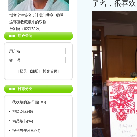
了名，很喜欢
博客个性签名：让我们共享电影和
连环画收藏带来的乐趣
被浏览：827175 次
用户登陆
用户名
密 码
[登录]
[注册]
[博客首页]
日志分类
•
我收藏的连环画
(183)
•
想啥说啥
(40)
•
精品藏书
(94)
•
报刊与连环画
(74)