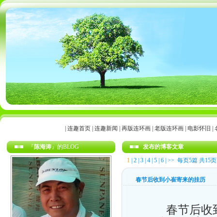
|
连趣首页
|
连趣新闻
|
再版连环画
|
老版连环画
|
电影怀旧
|
『
陈海涛
』的BLOG
发布的博客文章
1
|
2
|
3
|
4
|
5
|
6
|
>>
每页5篇 共15页
春节后收到小崔寄来的挂历
春节后收到