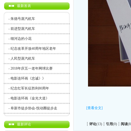
最新发表
-
朱德号蒸汽机车
-
前进型蒸汽机车
-
细河边的小花
-
纪念改革开放40周年地区老年
-
人民型蒸汽机车
-
2018年庆五一老年网球比赛
-
电影连环画《忠诚》》
-
纪念红军长征胜利80周年
-
电影连环画《金光大道》
[查看全文]
-
阜新市徒步协会-悦动圈徒步走
┆
评论
(13) ┆
引用
(0) ┆
阅读
(8
最新评论