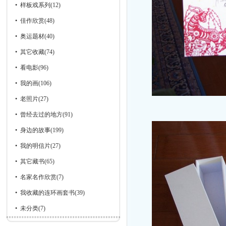
•
样板戏系列
(12)
•
佳作欣赏
(48)
•
奥运题材
(40)
•
其它收藏
(74)
•
看电影
(96)
•
我的画
(106)
•
老照片
(27)
•
曾经去过的地方
(91)
•
身边的故事
(199)
•
我的明信片
(27)
•
其它藏书
(65)
•
名家名作欣赏
(7)
•
我收藏的连环画套书
(39)
•
未分类
(7)