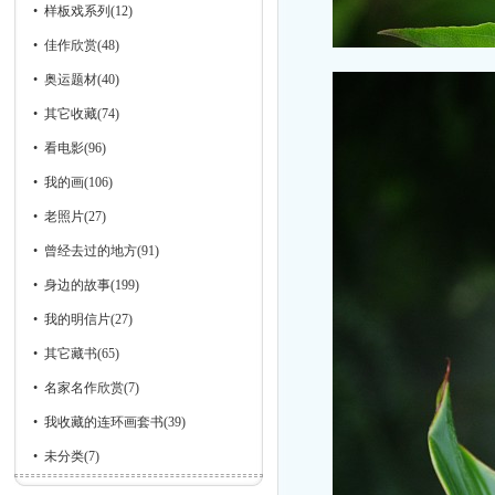
•
样板戏系列
(12)
•
佳作欣赏
(48)
•
奥运题材
(40)
•
其它收藏
(74)
•
看电影
(96)
•
我的画
(106)
•
老照片
(27)
•
曾经去过的地方
(91)
•
身边的故事
(199)
•
我的明信片
(27)
•
其它藏书
(65)
•
名家名作欣赏
(7)
•
我收藏的连环画套书
(39)
•
未分类
(7)