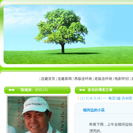
|
连趣首页
|
连趣新闻
|
再版连环画
|
老版连环画
|
电影怀旧
|
『
陈海涛
』的BLOG
发布的博客文章
1
|
2
|
3
|
4
|
5
|
6
|
>>
每页5篇 共40页
细河边的小花
昨夜下雨，上午去细河边拍
漂亮的。