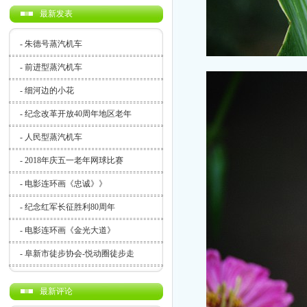
最新发表
-
朱德号蒸汽机车
-
前进型蒸汽机车
-
细河边的小花
-
纪念改革开放40周年地区老年
-
人民型蒸汽机车
-
2018年庆五一老年网球比赛
-
电影连环画《忠诚》》
-
纪念红军长征胜利80周年
-
电影连环画《金光大道》
-
阜新市徒步协会-悦动圈徒步走
最新评论