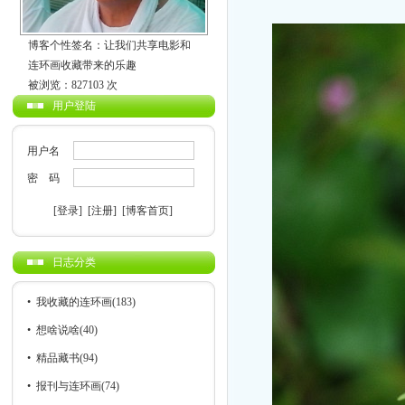
博客个性签名：让我们共享电影和
连环画收藏带来的乐趣
被浏览：827103 次
用户登陆
用户名
密 码
[登录]
[注册]
[博客首页]
日志分类
•
我收藏的连环画
(183)
•
想啥说啥
(40)
•
精品藏书
(94)
•
报刊与连环画
(74)