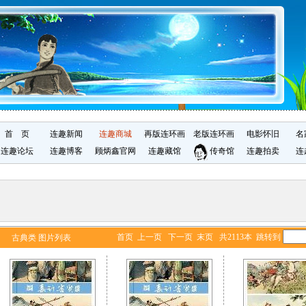
首 页
连趣新闻
连趣商城
再版连环画
老版连环画
电影怀旧
名
连趣论坛
连趣博客
顾炳鑫官网
连趣藏馆
传奇馆
连趣拍卖
连
首页 上一页
下一页
末页
共2113本 跳转到
古典类 图片列表