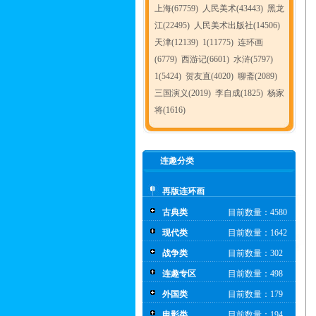
上海(67759)
人民美术(43443)
黑龙
江(22495)
人民美术出版社(14506)
天津(12139)
1(11775)
连环画
(6779)
西游记(6601)
水浒(5797)
1(5424)
贺友直(4020)
聊斋(2089)
三国演义(2019)
李自成(1825)
杨家
将(1616)
连趣分类
再版连环画
古典类
目前数量：4580
现代类
目前数量：1642
战争类
目前数量：302
连趣专区
目前数量：498
外国类
目前数量：179
电影类
目前数量：194