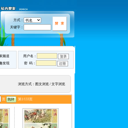
方式：
关键字：
家频道
用户名：
趣发现
密 码：
浏览方式：
图文浏览
/
文字浏览
页
第1/133页