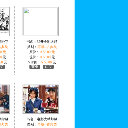
精公字
书名：
32开全彩大精
古典类
类别：
再版--古典类
50 元
原价：
￥
58.00 元
0
元
现价：
￥58.00
元
50
元
VIP价：
￥58.00
元
精邮缘
书名：
电影大精邮缘
古典类
类别：
再版--古典类